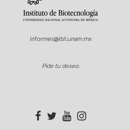
informes@ibt.unam.mx
Pide tu deseo
.