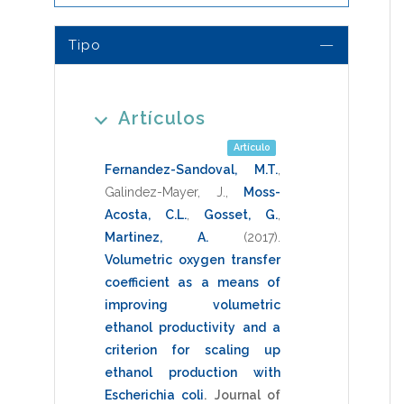
Tipo
Artículos
Artículo
Fernandez-Sandoval, M.T.
,
Galindez-Mayer, J.
,
Moss-
Acosta, C.L.
,
Gosset, G.
,
Martinez, A.
(2017)
.
Volumetric oxygen transfer
coefficient as a means of
improving volumetric
ethanol productivity and a
criterion for scaling up
ethanol production with
Escherichia coli
.
Journal of