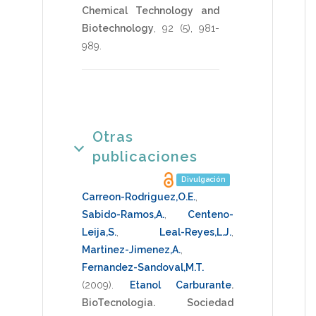
Chemical Technology and
Biotechnology
,
92
(5),
981-
989
.
Otras
publicaciones
Divulgación
Carreon-Rodriguez,O.E.
,
Sabido-Ramos,A.
,
Centeno-
Leija,S.
,
Leal-Reyes,L.J.
,
Martinez-Jimenez,A.
,
Fernandez-Sandoval,M.T.
(2009)
.
Etanol Carburante
.
BioTecnologia. Sociedad