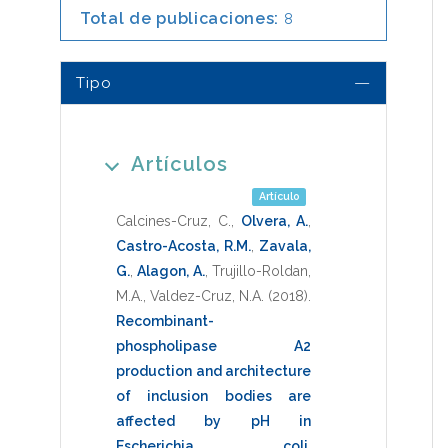
Total de publicaciones:
8
Tipo
Artículos
Artículo
Calcines-Cruz, C.
,
Olvera, A.
,
Castro-Acosta, R.M.
,
Zavala,
G.
,
Alagon, A.
,
Trujillo-Roldan,
M.A.
,
Valdez-Cruz, N.A.
(2018)
.
Recombinant-
phospholipase A2
production and architecture
of inclusion bodies are
affected by pH in
Escherichia coli
.