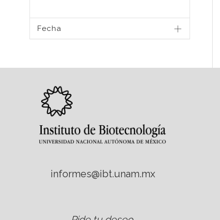
Fecha
informes@ibt.unam.mx
Pide tu deseo
.