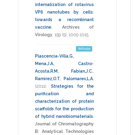
internalization of rotavirus
VP6 nanotubes by cells:
towards a recombinant
vaccine
.
Archives of
Virology
,
159
(5),
1005-1015
.
Artículo
Plascencia-Villa,G.
,
Mena,J.A.
,
Castro-
Acosta,R.M.
,
Fabian,J.C.
,
Ramirez,O.T.
,
Palomares,L.A.
(2011)
.
Strategies for the
purification and
characterization of protein
scaffolds for the production
of hybrid nanobiomaterials
.
Journal of Chromatography
B: Analytical Technologies