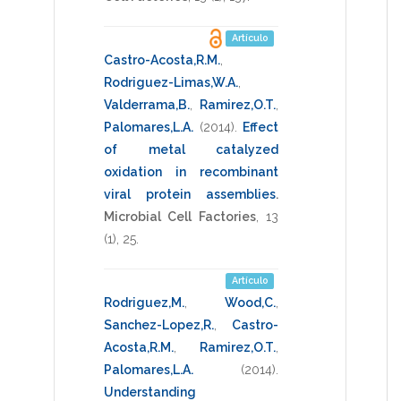
Artículo
Castro-Acosta,R.M.
,
Rodriguez-Limas,W.A.
,
Valderrama,B.
,
Ramirez,O.T.
,
Palomares,L.A.
(2014)
.
Effect
of metal catalyzed
oxidation in recombinant
viral protein assemblies
.
Microbial Cell Factories
,
13
(1),
25
.
Artículo
Rodriguez,M.
,
Wood,C.
,
Sanchez-Lopez,R.
,
Castro-
Acosta,R.M.
,
Ramirez,O.T.
,
Palomares,L.A.
(2014)
.
Understanding