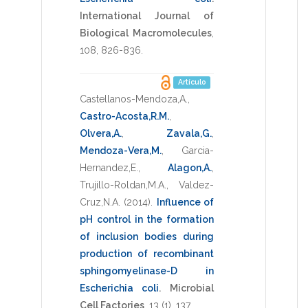
International Journal of
Biological Macromolecules
,
108
,
826-836
.
Artículo
Castellanos-Mendoza,A.
,
Castro-Acosta,R.M.
,
Olvera,A.
,
Zavala,G.
,
Mendoza-Vera,M.
,
Garcia-
Hernandez,E.
,
Alagon,A.
,
Trujillo-Roldan,M.A.
,
Valdez-
Cruz,N.A.
(2014)
.
Influence of
pH control in the formation
of inclusion bodies during
production of recombinant
sphingomyelinase-D in
Escherichia coli
.
Microbial
Cell Factories
,
13
(1),
137
.