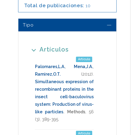
Total de publicaciones:
10
Tipo
Artículos
Artículo
Palomares,L.A.
,
Mena,J.A.
,
Ramirez,O.T.
(2012)
.
Simultaneous expression of
recombinant proteins in the
insect cell-baculovirus
system: Production of virus-
like particles
.
Methods
,
56
(3),
389-395
.
Artículo