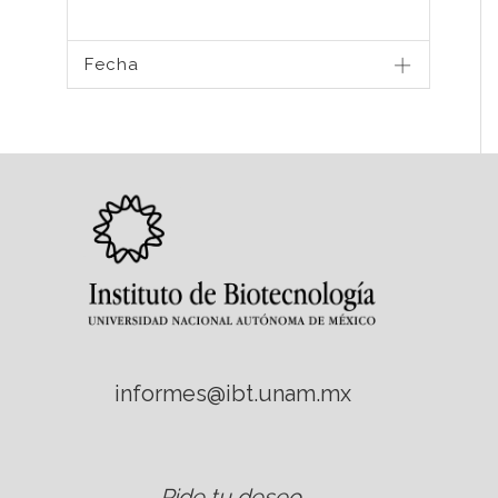
Fecha
informes@ibt.unam.mx
Pide tu deseo
.