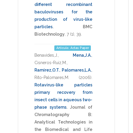
different recombinant
baculoviruses for the
production of virus-like
particles
.
BMC
Biotechnology
,
7
(1),
39
.
Artículo; Actas Paper
Benavides,J.
,
Mena,J.A.
,
Cisneros-Ruiz,M.
,
Ramirez,O.T.
,
Palomares,L.A.
,
Rito-Palomares,M.
(2006)
.
Rotavirus-like particles
primary recovery from
insect cells in aqueous two-
phase systems
.
Journal of
Chromatography B:
Analytical Technologies in
the Biomedical and Life