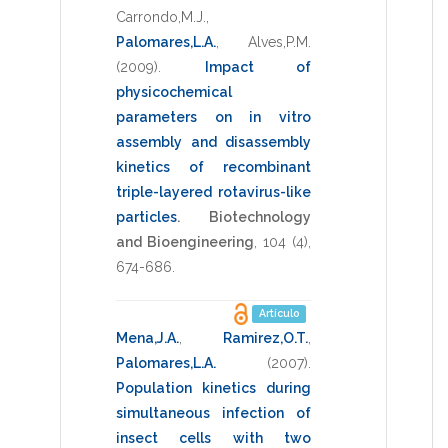
Carrondo,M.J.
,
Palomares,L.A.
,
Alves,P.M.
(2009)
.
Impact of
physicochemical
parameters on in vitro
assembly and disassembly
kinetics of recombinant
triple-layered rotavirus-like
particles
.
Biotechnology
and Bioengineering
,
104
(4),
674-686
.
Artículo
Mena,J.A.
,
Ramirez,O.T.
,
Palomares,L.A.
(2007)
.
Population kinetics during
simultaneous infection of
insect cells with two