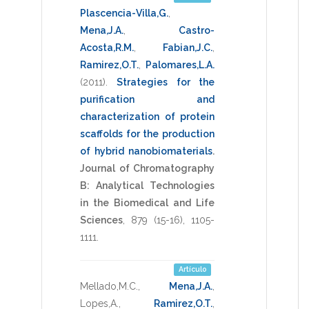
Plascencia-Villa,G.
,
Mena,J.A.
,
Castro-
Acosta,R.M.
,
Fabian,J.C.
,
Ramirez,O.T.
,
Palomares,L.A.
(2011)
.
Strategies for the
purification and
characterization of protein
scaffolds for the production
of hybrid nanobiomaterials
.
Journal of Chromatography
B: Analytical Technologies
in the Biomedical and Life
Sciences
,
879
(15-16),
1105-
1111
.
Artículo
Mellado,M.C.
,
Mena,J.A.
,
Lopes,A.
,
Ramirez,O.T.
,