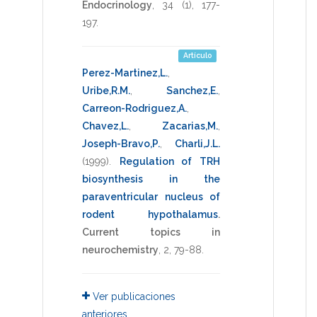
Endocrinology
,
34
(1),
177-
197
.
Artículo
Perez-Martinez,L.
,
Uribe,R.M.
,
Sanchez,E.
,
Carreon-Rodriguez,A.
,
Chavez,L.
,
Zacarias,M.
,
Joseph-Bravo,P.
,
Charli,J.L.
(1999)
.
Regulation of TRH
biosynthesis in the
paraventricular nucleus of
rodent hypothalamus
.
Current topics in
neurochemistry
,
2
,
79-88
.
Ver publicaciones
anteriores