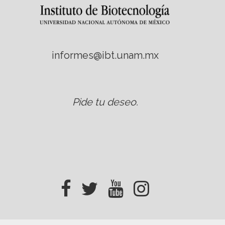
informes@ibt.unam.mx
Pide tu deseo
.