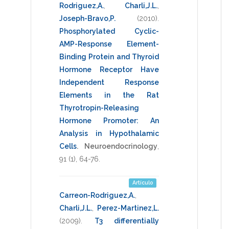
Rodriguez,A.
,
Charli,J.L.
,
Joseph-Bravo,P.
(2010)
.
Phosphorylated Cyclic-
AMP-Response Element-
Binding Protein and Thyroid
Hormone Receptor Have
Independent Response
Elements in the Rat
Thyrotropin-Releasing
Hormone Promoter: An
Analysis in Hypothalamic
Cells
.
Neuroendocrinology
,
91
(1),
64-76
.
Artículo
Carreon-Rodriguez,A.
,
Charli,J.L.
,
Perez-Martinez,L.
(2009)
.
T3 differentially