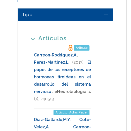
Tipo
Artículos
Artículo
Carreon-Rodriguez,A.
,
Perez-Martinez,L.
(2013)
.
El
papel de los receptores de
hormonas tiroideas en el
desarrollo del sistema
nervioso
.
eNeurobiologia
,
4
(7),
240513
.
Artículo; Actas Paper
Diaz-Gallardo,M.Y.
,
Cote-
Velez,A.
,
Carreon-