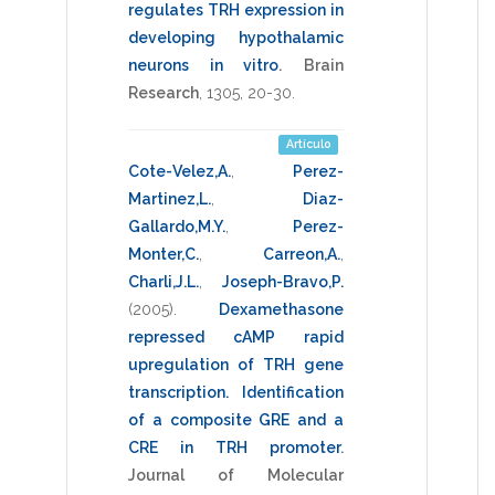
regulates TRH expression in
developing hypothalamic
neurons in vitro
.
Brain
Research
,
1305
,
20-30
.
Artículo
Cote-Velez,A.
,
Perez-
Martinez,L.
,
Diaz-
Gallardo,M.Y.
,
Perez-
Monter,C.
,
Carreon,A.
,
Charli,J.L.
,
Joseph-Bravo,P.
(2005)
.
Dexamethasone
repressed cAMP rapid
upregulation of TRH gene
transcription. Identification
of a composite GRE and a
CRE in TRH promoter
.
Journal of Molecular