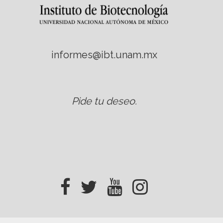
informes@ibt.unam.mx
Pide tu deseo
.