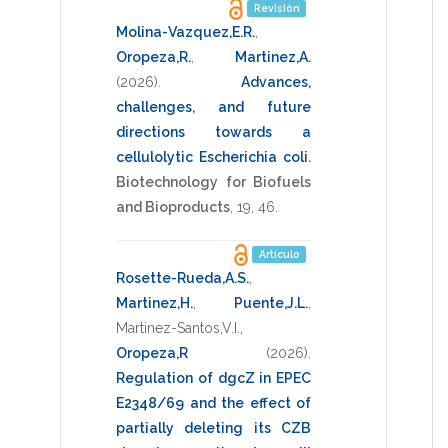
Revisión
Molina-Vazquez,E.R.
,
Oropeza,R.
,
Martinez,A.
(2026)
.
Advances,
challenges, and future
directions towards a
cellulolytic Escherichia coli
.
Biotechnology for Biofuels
and Bioproducts
,
19
,
46
.
Artículo
Rosette-Rueda,A.S.
,
Martinez,H.
,
Puente,J.L.
,
Martinez-Santos,V.I.
,
Oropeza,R
(2026)
.
Regulation of dgcZ in EPEC
E2348/69 and the effect of
partially deleting its CZB