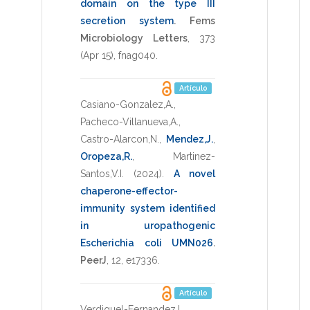
domain on the type III
secretion system
.
Fems
Microbiology Letters
,
373
(Apr 15),
fnag040
.
Artículo
Casiano-Gonzalez,A.
,
Pacheco-Villanueva,A.
,
Castro-Alarcon,N.
,
Mendez,J.
,
Oropeza,R.
,
Martinez-
Santos,V.I.
(2024)
.
A novel
chaperone-effector-
immunity system identified
in uropathogenic
Escherichia coli UMN026
.
PeerJ
,
12
,
e17336
.
Artículo
Verdiguel-Fernandez,L.
,