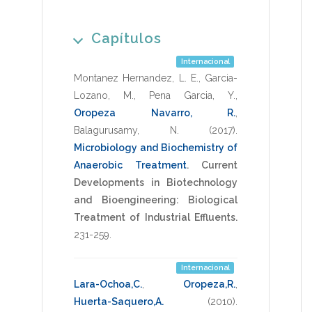
Capítulos
Internacional
Montanez Hernandez, L. E.
,
Garcia-
Lozano, M.
,
Pena Garcia, Y.
,
Oropeza Navarro, R.
,
Balagurusamy, N.
(2017)
.
Microbiology and Biochemistry of
Anaerobic Treatment
.
Current
Developments in Biotechnology
and Bioengineering: Biological
Treatment of Industrial Effluents.
231-259
.
Internacional
Lara-Ochoa,C.
,
Oropeza,R.
,
Huerta-Saquero,A.
(2010)
.