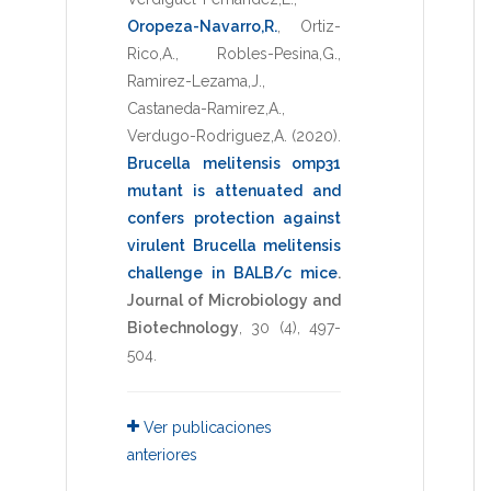
Oropeza-Navarro,R.
,
Ortiz-
Rico,A.
,
Robles-Pesina,G.
,
Ramirez-Lezama,J.
,
Castaneda-Ramirez,A.
,
Verdugo-Rodriguez,A.
(2020)
.
Brucella melitensis omp31
mutant is attenuated and
confers protection against
virulent Brucella melitensis
challenge in BALB/c mice
.
Journal of Microbiology and
Biotechnology
,
30
(4),
497-
504
.
Ver publicaciones
anteriores