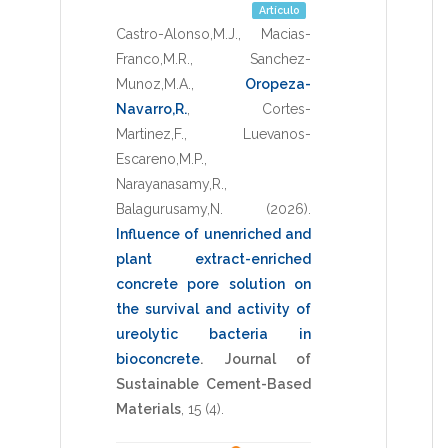
Artículo
Castro-Alonso,M.J.
,
Macias-
Franco,M.R.
,
Sanchez-
Munoz,M.A.
,
Oropeza-
Navarro,R.
,
Cortes-
Martinez,F.
,
Luevanos-
Escareno,M.P.
,
Narayanasamy,R.
,
Balagurusamy,N.
(2026)
.
Influence of unenriched and
plant extract-enriched
concrete pore solution on
the survival and activity of
ureolytic bacteria in
bioconcrete
.
Journal of
Sustainable Cement-Based
Materials
,
15
(4).