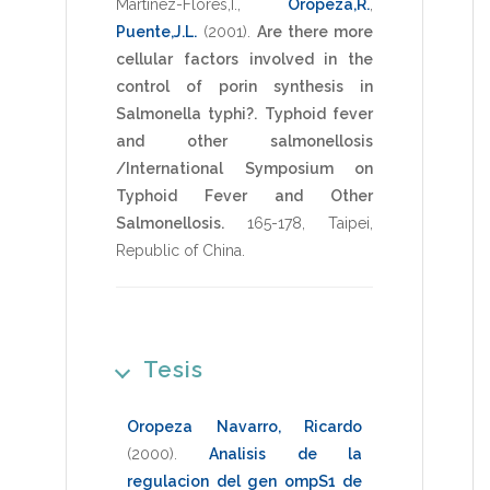
Martinez-Flores,I.
,
Oropeza,R.
,
Puente,J.L.
(2001)
.
Are there more
cellular factors involved in the
control of porin synthesis in
Salmonella typhi?.
Typhoid fever
and other salmonellosis
/International Symposium on
Typhoid Fever and Other
Salmonellosis.
165-178
,
Taipei,
Republic of China
.
Tesis
Oropeza Navarro, Ricardo
(2000)
.
Analisis de la
regulacion del gen ompS1 de