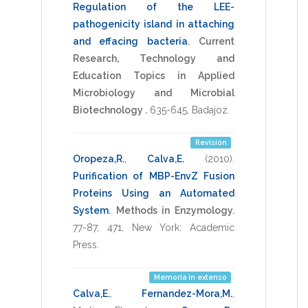
Regulation of the LEE-
pathogenicity island in attaching
and effacing bacteria
.
Current
Research, Technology and
Education Topics in Applied
Microbiology and Microbial
Biotechnology .
635-645
,
Badajoz
.
Revisión
Oropeza,R.
,
Calva,E.
(2010)
.
Purification of MBP-EnvZ Fusion
Proteins Using an Automated
System
.
Methods in Enzymology.
77-87
,
471
,
New York: Academic
Press
.
Memoria in extenso
Calva,E.
,
Fernandez-Mora,M.
,