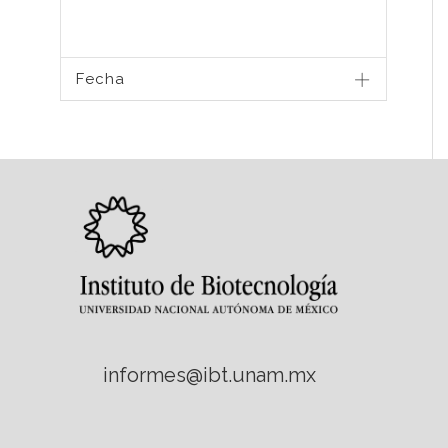
Fecha
informes@ibt.unam.mx