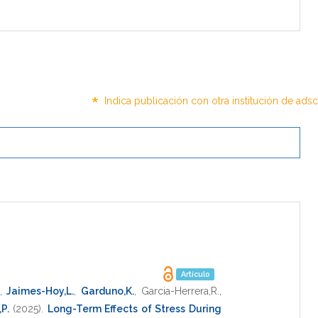
*
Indica publicación con otra institución de ads
Artículo
,
Jaimes-Hoy,L.
,
Garduno,K.
,
Garcia-Herrera,R.
,
P.
(2025)
.
Long-Term Effects of Stress During