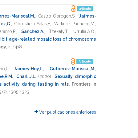
artículo
rrez-Mariscal,M.
,
Castro-Obregon,S.
,
Jaimes-
ez,G.
,
Gorostieta-Salas,E
,
Martinez-Pacheco,M.
,
aramo,P.
,
Sanchez,A.
,
Tzekely,T.
,
Urrutia,A.O.
,
hibit age-related mosaic loss of chromosome
ogy
,
4
,
1418
.
Artículo
o,I.
,
Jaimes-Hoy,L.
,
Gutierrez-Mariscal,M.
,
be,R.M.
,
Charli,J.L.
(2020)
.
Sexually dimorphic
 activity during fasting in rats
.
Frontiers in
5
(7),
1305-1323
.
Ver publicaciones anteriores