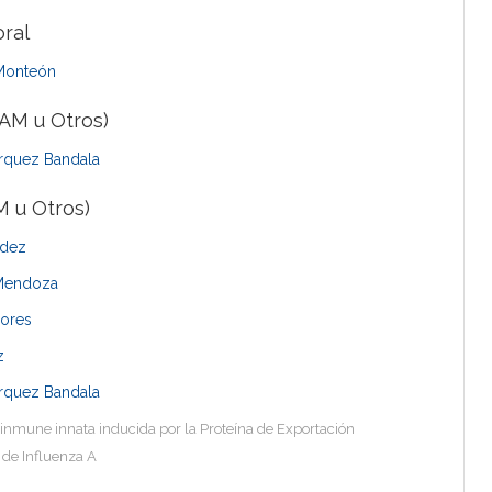
ral
 Monteón
AM u Otros)
árquez Bandala
 u Otros)
ndez
 Mendoza
lores
z
árquez Bandala
 inmune innata inducida por la Proteína de Exportación
 de Influenza A