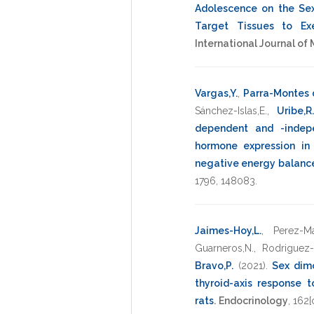
Adolescence on the Se
Target Tissues to Ex
International Journal of
Vargas,Y.
,
Parra-Montes 
Sánchez-Islas,E.
,
Uribe,R
dependent and -indepe
hormone expression in
negative energy balance,
1796
,
148083
.
Jaimes-Hoy,L.
,
Perez-M
Guarneros,N.
,
Rodriguez-
Bravo,P.
(2021)
.
Sex dim
thyroid-axis response 
rats
.
Endocrinology
,
162[