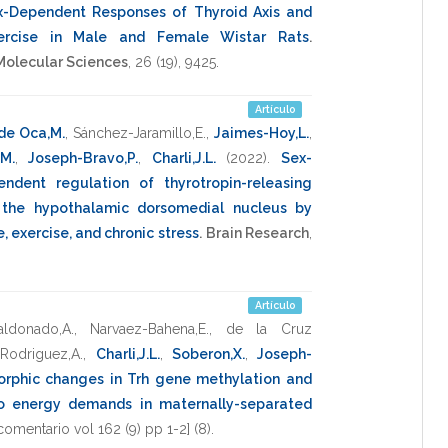
x-Dependent Responses of Thyroid Axis and
ercise in Male and Female Wistar Rats
.
 Molecular Sciences
,
26
(19),
9425
.
Artículo
de Oca,M.
,
Sánchez-Jaramillo,E.
,
Jaimes-Hoy,L.
,
.M.
,
Joseph-Bravo,P.
,
Charli,J.L.
(2022)
.
Sex-
ndent regulation of thyrotropin-releasing
 the hypothalamic dorsomedial nucleus by
 exercise, and chronic stress
.
Brain Research
,
Artículo
aldonado,A.
,
Narvaez-Bahena,E.
,
de la Cruz
Rodriguez,A.
,
Charli,J.L.
,
Soberon,X.
,
Joseph-
orphic changes in Trh gene methylation and
to energy demands in maternally-separated
comentario vol 162 (9) pp 1-2]
(8).