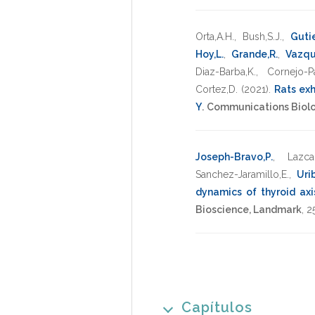
Orta,A.H.
,
Bush,S.J.
,
Gutie
Hoy,L.
,
Grande,R.
,
Vazqu
Diaz-Barba,K.
,
Cornejo-P
Cortez,D.
(2021)
.
Rats ex
Y
.
Communications Biol
Joseph-Bravo,P.
,
Lazcan
Sanchez-Jaramillo,E.
,
Uri
dynamics of thyroid axis
Bioscience, Landmark
,
2
Capítulos