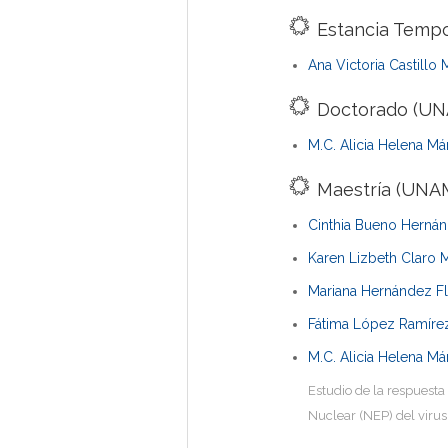
Estancia Tempo
Ana Victoria Castillo
Doctorado (UN
M.C. Alicia Helena M
Maestría (UNAM
Cinthia Bueno Herná
Karen Lizbeth Claro
Mariana Hernández F
Fátima López Ramíre
M.C. Alicia Helena M
Estudio de la respuesta
Nuclear (NEP) del virus