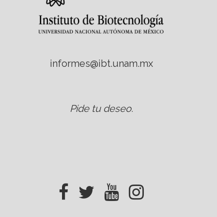
informes@ibt.unam.mx
Pide tu deseo
.