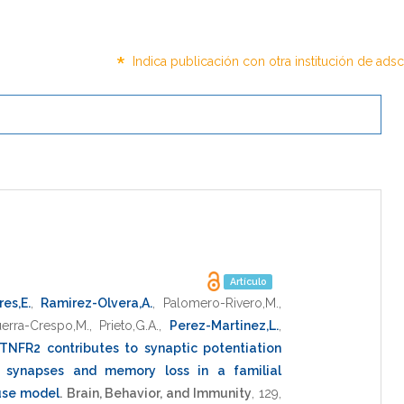
*
Indica publicación con otra institución de ads
Artículo
es,E.
,
Ramirez-Olvera,A.
,
Palomero-Rivero,M.
,
erra-Crespo,M.
,
Prieto,G.A.
,
Perez-Martinez,L.
,
TNFR2 contributes to synaptic potentiation
l synapses and memory loss in a familial
use model
.
Brain, Behavior, and Immunity
,
129
,