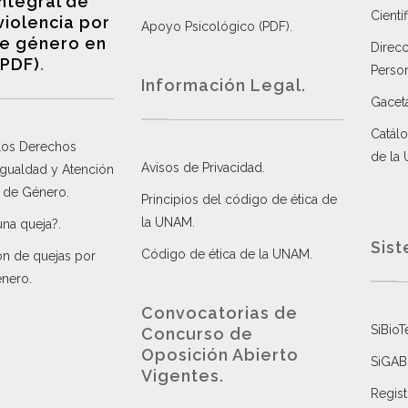
integral de
Científ
violencia por
Apoyo Psicológico (PDF)
.
e género en
Direc
(PDF)
.
Perso
Información Legal.
Gacet
Catálo
 los Derechos
de la
Avisos de Privacidad
.
 Igualdad y Atención
a de Género
.
Principios del código de ética de
la UNAM
.
una queja?
.
Sist
Código de ética de la UNAM
.
ón de quejas por
énero
.
Convocatorias de
SiBioT
Concurso de
Oposición Abierto
SiGAB
Vigentes
.
Regist