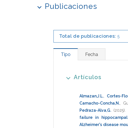
Publicaciones
Total de publicaciones:
5
Tipo
Fecha
Artículos
Almazan,J.L.
,
Cortes-Flor
Camacho-Concha,N.
,
Gu
Pedraza-Alva,G.
(2025)
.
failure in hippocampa
Alzheimer's disease mo