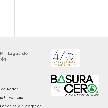
M - Ligas de
rés.
 del Rector
o Universitario
nación de la Investigación