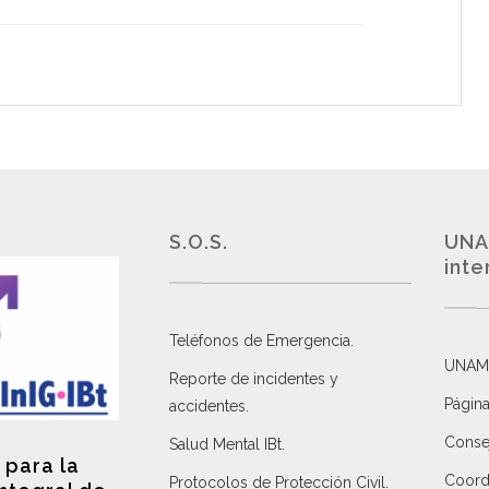
S.O.S.
UNA
inte
Teléfonos de Emergencia.
UNAM
Reporte de incidentes y
Página
accidentes
.
Consej
Salud Mental IBt
.
 para la
Coordi
Protocolos de Protección Civil
.