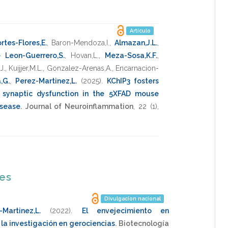
Artículo
rtes-Flores,E.
,
Baron-Mendoza,I.
,
Almazan,J.L.
,
 Leon-Guerrero,S.
,
Hovan,L.
,
Meza-Sosa,K.F.
,
J.
,
Kuijjer,M.L.
,
Gonzalez-Arenas,A.
,
Encarnacion-
,G.
,
Perez-Martinez,L.
(2025)
.
KChIP3 fosters
 synaptic dysfunction in the 5XFAD mouse
isease
.
Journal of Neuroinflammation
,
22
(1),
nes
Divulgacion nacional
-Martinez,L.
(2022)
.
El envejecimiento en
la investigación en gerociencias
.
Biotecnología