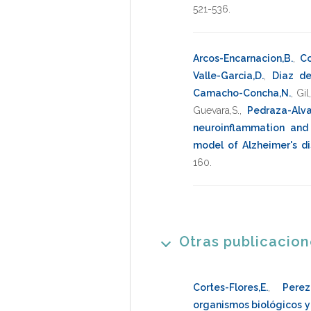
521-536
.
Arcos-Encarnacion,B.
,
Co
Valle-Garcia,D.
,
Diaz de
Camacho-Concha,N.
,
Gil,
Guevara,S.
,
Pedraza-Alva
neuroinflammation and
model of Alzheimer's d
160
.
Otras publicacio
Cortes-Flores,E.
,
Perez
organismos biológicos y 