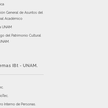
ica
ción General de Asuntos del
nal Académico
a UNAM
go del Patrimonio Cultural
 UNAM.
emas IBt - UNAM.
ec
.
ioTec.
ro Interno de Personas
.