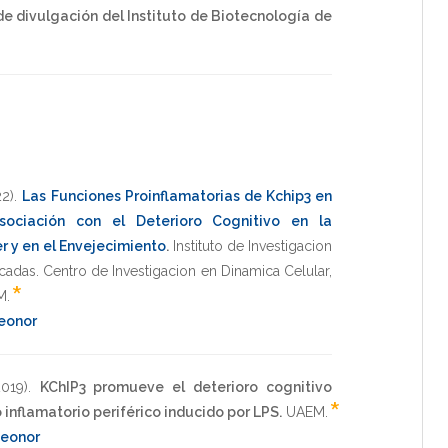
e divulgación del Instituto de Biotecnología de
22)
.
Las Funciones Proinflamatorias de Kchip3 en
ociación con el Deterioro Cognitivo en la
 y en el Envejecimiento
.
Instituto de Investigacion
icadas. Centro de Investigacion en Dinamica Celular
,
*
M
.
Leonor
2019)
.
KChIP3 promueve el deterioro cognitivo
*
 inflamatorio periférico inducido por LPS.
UAEM
.
Leonor