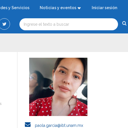
ades y Servicios
Noticias y eventos
Iniciar sesión
s
paola.garcia@ibt.unam.mx