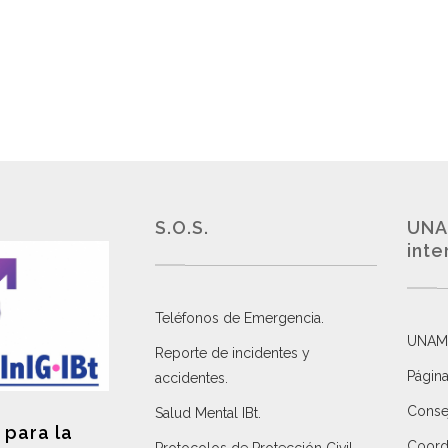
S.O.S.
UNA
inte
Teléfonos de Emergencia.
UNAM
Reporte de incidentes y
Página
accidentes
.
Consej
Salud Mental IBt
.
 para la
Coordi