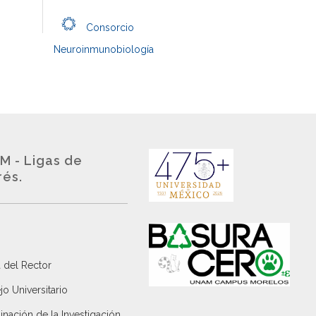
Consorcio
Neuroinmunobiología
M - Ligas de
rés.
 del Rector
o Universitario
nación de la Investigación