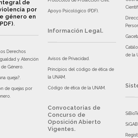
Protocolos de Protección Civil
.
integral de
Científ
violencia por
Apoyo Psicológico (PDF)
.
e género en
Direc
(PDF)
.
Perso
Información Legal.
Gacet
Catálo
 los Derechos
de la
Avisos de Privacidad
.
 Igualdad y Atención
a de Género
.
Principios del código de ética de
la UNAM
.
una queja?
.
Sist
Código de ética de la UNAM
.
ón de quejas por
énero
.
Convocatorias de
SiBioT
Concurso de
Oposición Abierto
SiGAB
Vigentes
.
Regist