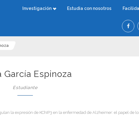
Investigación
Estudia con nosotros
Facilid
inoza
a García Espinoza
Estudiante
gulan la expresión de KChIP3 en la enfermedad de Alzheimer: el papel de lo