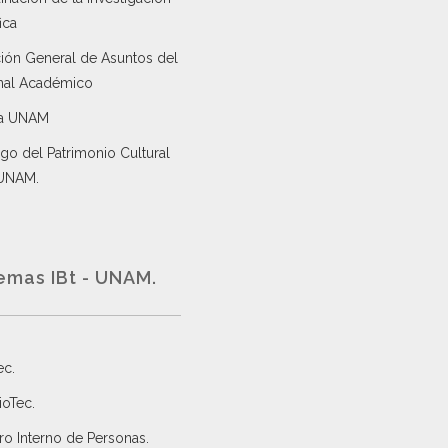
ica
ción General de Asuntos del
nal Académico
a UNAM
go del Patrimonio Cultural
 UNAM.
emas IBt - UNAM.
ec
.
ioTec.
ro Interno de Personas
.