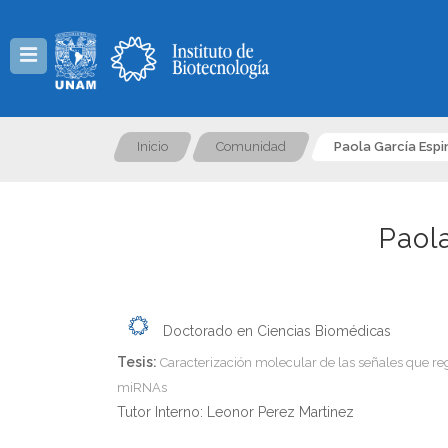
Menú
Inicio
Comunidad
Paola García Esp
Paol
Doctorado en Ciencias Biomédicas
Tesis:
Caracterización molecular de las señales que re
miRNAs
Tutor Interno: Leonor Perez Martinez