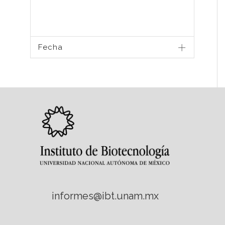
Fecha
informes@ibt.unam.mx