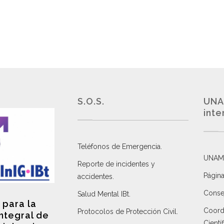
S.O.S.
UNA
inte
Teléfonos de Emergencia.
UNAM
Reporte de incidentes y
Página
accidentes
.
Consej
Salud Mental IBt
.
 para la
Coordi
Protocolos de Protección Civil
.
integral de
Científ