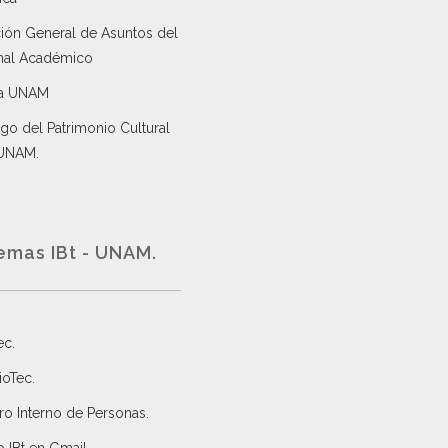
ción General de Asuntos del
nal Académico
a UNAM
go del Patrimonio Cultural
 UNAM.
emas IBt - UNAM.
ec
.
ioTec.
ro Interno de Personas
.