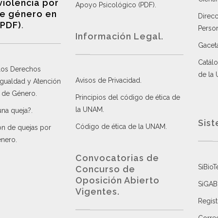
violencia por
Apoyo Psicológico (PDF)
.
e género en
Direc
(PDF)
.
Perso
Información Legal.
Gacet
Catálo
 los Derechos
de la
Avisos de Privacidad
.
 Igualdad y Atención
a de Género
.
Principios del código de ética de
la UNAM
.
una queja?
.
Sist
Código de ética de la UNAM
.
ón de quejas por
énero
.
Convocatorias de
SiBioT
Concurso de
Oposición Abierto
SiGAB
Vigentes
.
Regist