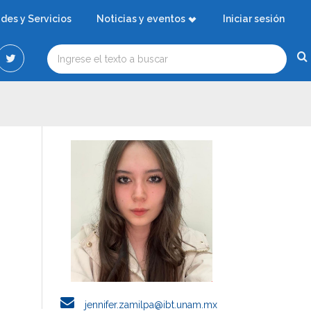
ades y Servicios
Noticias y eventos
Iniciar sesión
jennifer.zamilpa@ibt.unam.mx