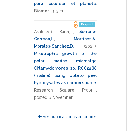
para colorear el planeta
.
Biontes
,
3
,
5-11
.
Preprint
Akhter,S.R.
,
Barth,L.
,
Serrano-
Carreon,L.
,
Martinez,A.
,
Morales-Sanchez,D.
(2024)
.
Mixotrophic growth of the
polar marine microalga
Chlamydomonas sp. RCC2488
(malina) using potato peel
hydrolysates as carbon source
.
Research Square
,
Preprint
posted 6 November
.
Ver publicaciones anteriores