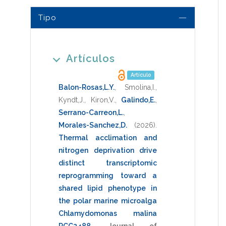
Tipo
Artículos
Artículo
Balon-Rosas,L.Y.
,
Smolina,I.
,
Kyndt,J.
,
Kiron,V.
,
Galindo,E.
,
Serrano-Carreon,L.
,
Morales-Sanchez,D.
(2026)
.
Thermal acclimation and
nitrogen deprivation drive
distinct transcriptomic
reprogramming toward a
shared lipid phenotype in
the polar marine microalga
Chlamydomonas malina
RCC2488
.
Journal of