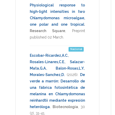
Physiological response to
high-light intensities in two
Chlamydomonas microalgae,
one polar and one tropical
.
Research Square
,
Preprint
published 02 March
.
Nacional
Escobar-Ricardez,A.C.
,
Rosales-Linares,C.E.
,
Salazar-
Mata,G.A.
,
Balon-Rosas,L.Y.
,
Morales-Sanchez,D.
(2026)
.
De
verde a marrón: Desarrollo de
una fábrica fotosintética de
melanina en Chlamydomonas
reinhardtii mediante expresión
heteróloga
.
Biotecnologia
,
30
(2),
31-41
.