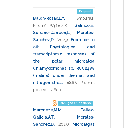
Preprint
Balon-Rosas,L.Y.
,
Smolina,I.
,
Kiron,V.
,
Wijffels,R.H.
,
Galindo,E.
,
Serrano-Carreon,L.
,
Morales-
Sanchez,D.
(2025)
.
From ice to
oil: Physiological and
transcriptomic responses of
the polar microalga
Chlamydomonas sp. RCC2488
(malina) under thermal and
nitrogen stress
.
SSRN
,
Preprint
posted: 27 Sept
.
Divulgación nacional
Maroneze,M.M.
,
Tellez-
Galicia,A.T.
,
Morales-
Sanchez,D.
(2025)
.
Microalgas