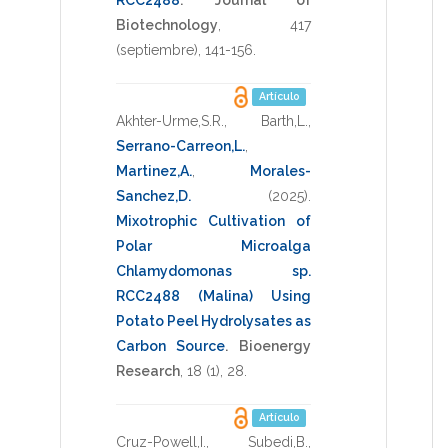
Biotechnology
,
417
(septiembre),
141-156
.
Artículo
Akhter-Urme,S.R.
,
Barth,L.
,
Serrano-Carreon,L.
,
Martinez,A.
,
Morales-
Sanchez,D.
(2025)
.
Mixotrophic Cultivation of
Polar Microalga
Chlamydomonas sp.
RCC2488 (Malina) Using
Potato Peel Hydrolysates as
Carbon Source
.
Bioenergy
Research
,
18
(1),
28
.
Artículo
Cruz-Powell,I.
,
Subedi,B.
,