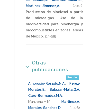
Martinez-Jimenez,A.
(2012)
.
Produccion de biodiesel a partir
de microalgas.
Uso de la
biodiversidad para bioenergía y
biocombustibles en zonas áridas
de Mexico.
114-155
.
Otras
publicaciones
Preprint
Ambrosio-Rosado,N.A.
,
Perez-
Morales,E.
,
Salazar-Mata,G.A.
,
Caro-Bermudez,M.A.
,
Manzone,M.M.
,
Martinez,A.
,
Morales-Sanchez,D.
(2026)
.