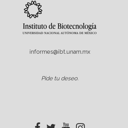
informes@ibt.unam.mx
Pide tu deseo
.