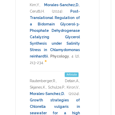
Kim,Y.
,
Morales-Sanchez,D.
,
Cerutti,H.
(2024)
.
Post-
Translational Regulation of
a Bidomain Glycerol-3-
Phosphate Dehydrogenase
Catalyzing Glycerol
Synthesis under Salinity
Stress in Chlamydomonas
reinhardtii
.
Phycology
,
4
(2),
*
213-234
.
Artículo
Rautenberger,R.
,
Detain,A.
,
Skjanes,K.
,
Schulze,P.
,
Kiron,V.
,
Morales-Sanchez,D.
(2024)
.
Growth strategies of
Chlorella vulgaris in
seawater for a high