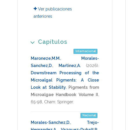
Ver publicaciones
anteriores
Capítulos
Internacional
Maroneze,M.M.
,
Morales-
Sanchez,D.
,
Martinez,A.
(2026)
.
Downstream Processing of the
Microalgal Pigments: A Close
Look at Stability
.
Pigments from
Microalgae Handbook Volume II.
65-98
,
Cham: Springer
.
Nacional
Morales-Sanchez,D.
,
Trejo-
Hernandez,A.
,
Vazquez-Duhalt,R.
,