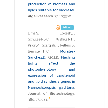
production of biomass and
lipids suitable for biodiesel
.
Algal Research
,
77
,
103360
.
Artículo
Lima,S.
,
Lokesh,J.
,
Schulze,P.S.C.
,
Wijffels,R.H.
,
Kiron,V.
,
Scargiali,F.
,
Petters,S.
,
Bernstein,H.C.
,
Morales-
Sanchez,D.
(2022)
.
Flashing
lights affect the
photophysiology and
expression of carotenoid
and lipid synthesis genes in
Nannochloropsis gaditana
.
Journal of Biotechnology
,
*
360
,
171-181
.