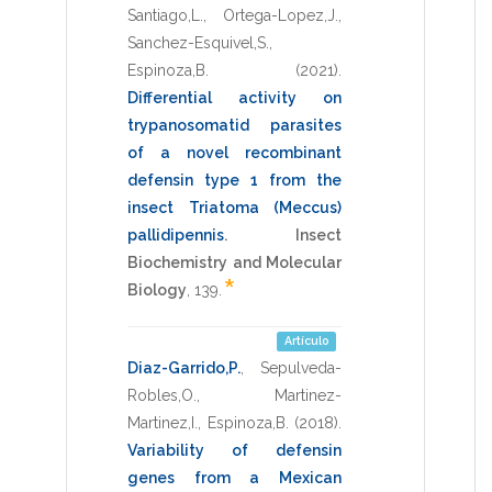
Santiago,L.
,
Ortega-Lopez,J.
,
Sanchez-Esquivel,S.
,
Espinoza,B.
(2021)
.
Differential activity on
trypanosomatid parasites
of a novel recombinant
defensin type 1 from the
insect Triatoma (Meccus)
pallidipennis
.
Insect
Biochemistry and Molecular
*
Biology
,
139
.
Artículo
Diaz-Garrido,P.
,
Sepulveda-
Robles,O.
,
Martinez-
Martinez,I.
,
Espinoza,B.
(2018)
.
Variability of defensin
genes from a Mexican