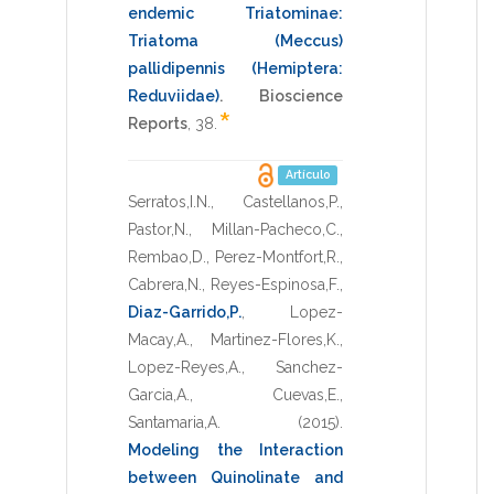
endemic Triatominae:
Triatoma (Meccus)
pallidipennis (Hemiptera:
Reduviidae)
.
Bioscience
*
Reports
,
38
.
Artículo
Serratos,I.N.
,
Castellanos,P.
,
Pastor,N.
,
Millan-Pacheco,C.
,
Rembao,D.
,
Perez-Montfort,R.
,
Cabrera,N.
,
Reyes-Espinosa,F.
,
Diaz-Garrido,P.
,
Lopez-
Macay,A.
,
Martinez-Flores,K.
,
Lopez-Reyes,A.
,
Sanchez-
Garcia,A.
,
Cuevas,E.
,
Santamaria,A.
(2015)
.
Modeling the Interaction
between Quinolinate and