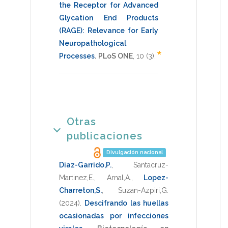
the Receptor for Advanced
Glycation End Products
(RAGE): Relevance for Early
Neuropathological
*
Processes
.
PLoS ONE
,
10
(3).
Otras
publicaciones
Divulgación nacional
Diaz-Garrido,P.
,
Santacruz-
Martinez,E.
,
Arnal,A.
,
Lopez-
Charreton,S.
,
Suzan-Azpiri,G.
(2024)
.
Descifrando las huellas
ocasionadas por infecciones