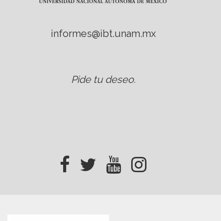
informes@ibt.unam.mx
Pide tu deseo
.