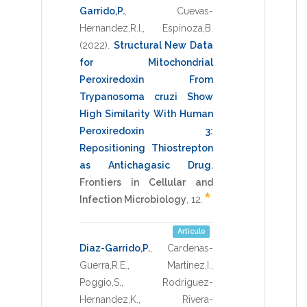
Garrido,P.
,
Cuevas-
Hernandez,R.I.
,
Espinoza,B.
(2022)
.
Structural New Data
for Mitochondrial
Peroxiredoxin From
Trypanosoma cruzi Show
High Similarity With Human
Peroxiredoxin 3:
Repositioning Thiostrepton
as Antichagasic Drug
.
Frontiers in Cellular and
*
Infection Microbiology
,
12
.
Artículo
Diaz-Garrido,P.
,
Cardenas-
Guerra,R.E.
,
Martinez,I.
,
Poggio,S.
,
Rodriguez-
Hernandez,K.
,
Rivera-