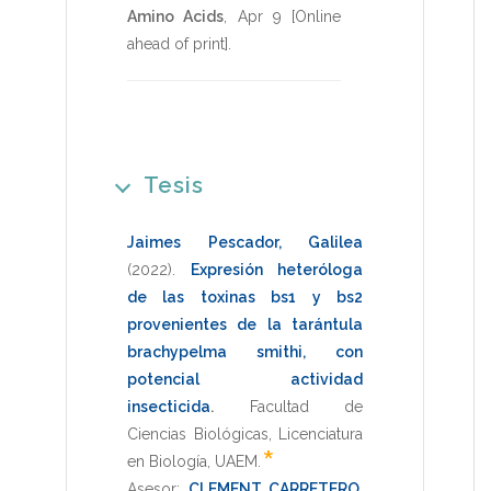
Amino Acids
,
Apr 9 [Online
ahead of print]
.
Tesis
Jaimes Pescador, Galilea
(2022)
.
Expresión heteróloga
de las toxinas bs1 y bs2
provenientes de la tarántula
brachypelma smithi, con
potencial actividad
insecticida
.
Facultad de
Ciencias Biológicas
,
Licenciatura
*
en Biología
,
UAEM
.
Asesor:
CLEMENT CARRETERO,