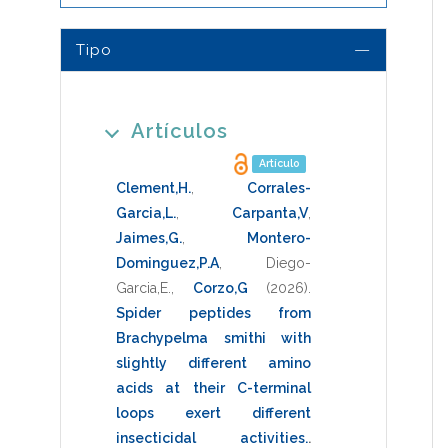
Tipo
Artículos
Artículo
Clement,H.
,
Corrales-
Garcia,L.
,
Carpanta,V
,
Jaimes,G.
,
Montero-
Dominguez,P.A
,
Diego-
Garcia,E.
,
Corzo,G
(2026)
.
Spider peptides from
Brachypelma smithi with
slightly different amino
acids at their C-terminal
loops exert different
insecticidal activities.
.