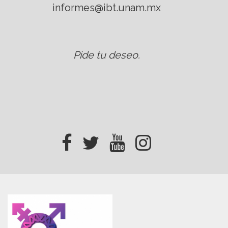
informes@ibt.unam.mx
Pide tu deseo
.