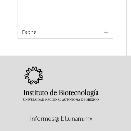
Fecha
informes@ibt.unam.mx