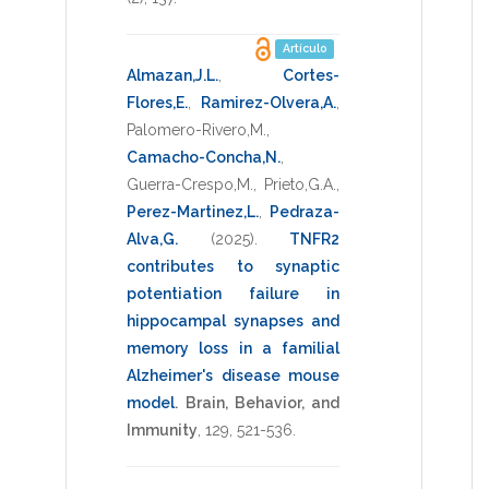
Artículo
Almazan,J.L.
,
Cortes-
Flores,E.
,
Ramirez-Olvera,A.
,
Palomero-Rivero,M.
,
Camacho-Concha,N.
,
Guerra-Crespo,M.
,
Prieto,G.A.
,
Perez-Martinez,L.
,
Pedraza-
Alva,G.
(2025)
.
TNFR2
contributes to synaptic
potentiation failure in
hippocampal synapses and
memory loss in a familial
Alzheimer's disease mouse
model
.
Brain, Behavior, and
Immunity
,
129
,
521-536
.