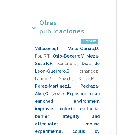
Otras
publicaciones
Preprint
Villasenor,T.
,
Valle-Garcia,D.
,
Pop,R.T.
,
Osio-Becerro,V.
,
Meza-
Sosa,K.F.
,
Serrano,C.
,
Diaz de
Leon-Guerrero,S.
,
Hernandez-
Pando,R.
,
Nava,P.
,
Kuijjer,M.L.
,
Perez-Martinez,L.
,
Pedraza-
Alva,G.
(2023)
.
Exposure to an
enriched environment
improves colonic epithelial
barrier integrity and
attenuates mouse
experimental colitis by