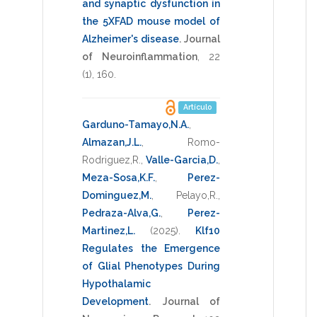
and synaptic dysfunction in
the 5XFAD mouse model of
Alzheimer's disease
.
Journal
of Neuroinflammation
,
22
(1),
160
.
Artículo
Garduno-Tamayo,N.A.
,
Almazan,J.L.
,
Romo-
Rodriguez,R.
,
Valle-Garcia,D.
,
Meza-Sosa,K.F.
,
Perez-
Dominguez,M.
,
Pelayo,R.
,
Pedraza-Alva,G.
,
Perez-
Martinez,L.
(2025)
.
Klf10
Regulates the Emergence
of Glial Phenotypes During
Hypothalamic
Development
.
Journal of