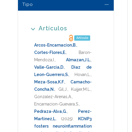
Tipo
Artículos
Artículo
Arcos-Encarnacion,B.
,
Cortes-Flores,E.
,
Baron-
Mendoza,I.
,
Almazan,J.L.
,
Valle-Garcia,D.
,
Diaz de
Leon-Guerrero,S.
,
Hovan,L.
,
Meza-Sosa,K.F.
,
Camacho-
Concha,N.
,
Gil,J.
,
Kuijjer,M.L.
,
Gonzalez-Arenas,A.
,
Encarnacion-Guevara,S.
,
Pedraza-Alva,G.
,
Perez-
Martinez,L.
(2025)
.
KChIP3
fosters neuroinflammation