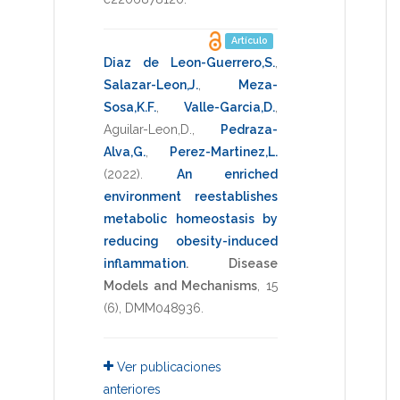
*
Artículo
Diaz de Leon-Guerrero,S.
,
Salazar-Leon,J.
,
Meza-
Sosa,K.F.
,
Valle-Garcia,D.
,
Aguilar-Leon,D.
,
Pedraza-
Alva,G.
,
Perez-Martinez,L.
(2022)
.
An enriched
environment reestablishes
metabolic homeostasis by
reducing obesity-induced
inflammation
.
Disease
Models and Mechanisms
,
15
(6),
DMM048936
.
Ver publicaciones
anteriores