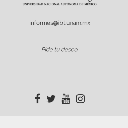
informes@ibt.unam.mx
Pide tu deseo
.