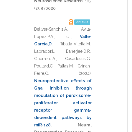
Neuroscience Research
,
103
(2),
e70020
.
Artículo
Bellver-Sanchis,A.
,
Avila-
Lopez,P.A.
,
Tic,I.
,
Valle-
Garcia,D.
,
Ribalta-Vilella,M.
,
Labrador,L.
,
Banerjee,D.R.
,
Guerrero,A.
,
Casadesus,G.
,
Poulard,C.
,
Pallas,M.
,
Grinan-
Ferre,C.
(2024)
.
Neuroprotective effects of
G9a inhibition through
modulation of peroxisome-
proliferator activator
receptor gamma-
dependent pathways by
miR-128
.
Neural