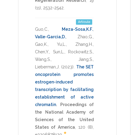
Regeneration Research
,
19
(11),
2532-2542
.
Artículo
Guo,C.
,
Meza-Sosa,K.F.
,
Valle-Garcia,D.
,
Zhao,G.
,
Gao,K.
,
Yu,L.
,
Zhang,H.
,
Chen,Y.
,
Sun,L.
,
Rockowitz,S.
,
Wang,S.
,
Jiang,S.
,
Lieberman,J.
(2023)
.
The SET
oncoprotein promotes
estrogen-induced
transcription by facilitating
establishment of active
chromatin
.
Proceedings of
the National Academy of
Sciences of the United
States of America
,
120
(8),
e2206878120
.