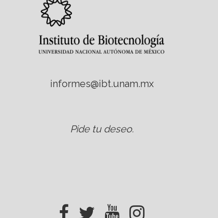
informes@ibt.unam.mx
Pide tu deseo
.