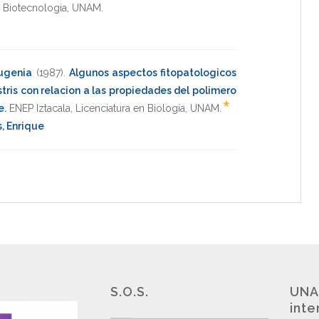
n Biotecnologia
,
UNAM
.
ugenia
(1987)
.
Algunos aspectos fitopatologicos
is con relacion a las propiedades del polimero
*
e
.
ENEP Iztacala
,
Licenciatura en Biología
,
UNAM
.
, Enrique
S.O.S.
UNA
inte