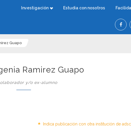
Investigación
Estudia con nosotros
Facilid
mirez Guapo
genia Ramirez Guapo
olaborador y/o ex-alumno
*
Indica publicación con otra institución de ads