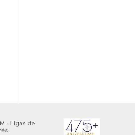
M - Ligas de
rés.