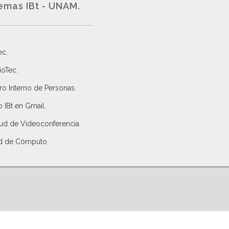
emas IBt - UNAM.
ec
.
ioTec.
ro Interno de Personas
.
 IBt en Gmail
.
tud de Videoconferencia.
d de Cómputo