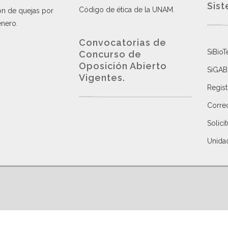
Sist
Código de ética de la UNAM
.
ón de quejas por
énero
.
Convocatorias de
SiBioT
Concurso de
Oposición Abierto
SiGAB
Vigentes
.
Regist
Correo
Solici
Unida