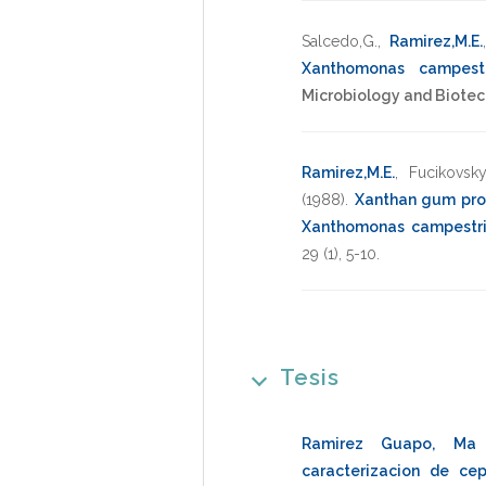
Salcedo,G.
,
Ramirez,M.E.
Xanthomonas campestr
Microbiology and Biote
Ramirez,M.E.
,
Fucikovsky
(1988)
.
Xanthan gum prod
Xanthomonas campestr
29
(1),
5-10
.
Tesis
Ramirez Guapo, Ma 
caracterizacion de c