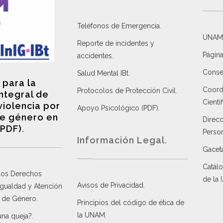
Teléfonos de Emergencia.
UNAM
Reporte de incidentes y
Página
accidentes
.
Consej
Salud Mental IBt
.
 para la
Coordi
Protocolos de Protección Civil
.
integral de
Científ
violencia por
Apoyo Psicológico (PDF)
.
e género en
Direc
(PDF)
.
Perso
Información Legal.
Gacet
Catálo
 los Derechos
de la
Avisos de Privacidad
.
 Igualdad y Atención
a de Género
.
Principios del código de ética de
la UNAM
.
una queja?
.