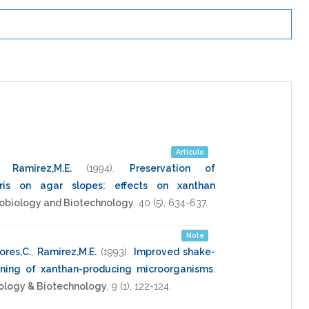
Artículo
,
Ramirez,M.E.
(1994)
.
Preservation of
is on agar slopes: effects on xanthan
robiology and Biotechnology
,
40
(5),
634-637
.
Note
ores,C.
,
Ramirez,M.E.
(1993)
.
Improved shake-
eening of xanthan-producing microorganisms
.
iology & Biotechnology
,
9
(1),
122-124
.