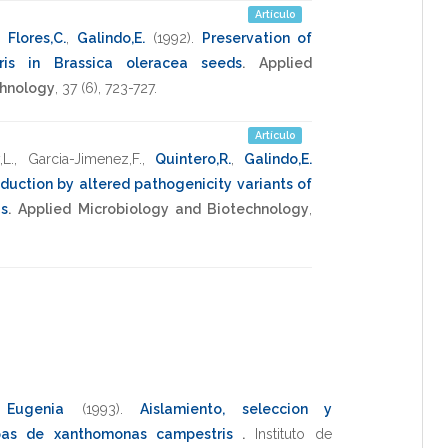
Artículo
,
Flores,C.
,
Galindo,E.
(1992)
.
Preservation of
is in Brassica oleracea seeds
.
Applied
chnology
,
37
(6),
723-727
.
Artículo
,L.
,
Garcia-Jimenez,F.
,
Quintero,R.
,
Galindo,E.
uction by altered pathogenicity variants of
is
.
Applied Microbiology and Biotechnology
,
Eugenia
(1993)
.
Aislamiento, seleccion y
epas de xanthomonas campestris
.
Instituto de