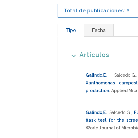
Total de publicaciones:
6
Tipo
Fecha
Artículos
Galindo,E.
,
Salcedo,G.
Xanthomonas campestr
production
.
Applied Mic
Galindo,E.
,
Salcedo,G.
,
Fl
flask test for the scr
World Journal of Microb