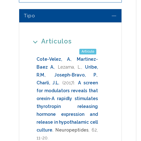
Tipo
Artículos
Artículo
Cote-Velez, A.
,
Martinez-
Baez A.
,
Lezama, L.
,
Uribe,
R.M.
,
Joseph-Bravo, P.
,
Charli, J.L.
(2017)
.
A screen
for modulators reveals that
orexin-A rapidly stimulates
thyrotropin releasing
hormone expression and
release in hypothalamic cell
culture
.
Neuropeptides
,
62
,
11-20
.