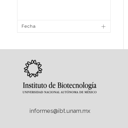
Fecha
informes@ibt.unam.mx