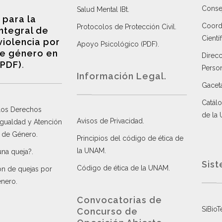
Consej
Salud Mental IBt
.
 para la
Coordi
Protocolos de Protección Civil
.
integral de
Científ
violencia por
Apoyo Psicológico (PDF)
.
e género en
Direc
(PDF)
.
Perso
Información Legal.
Gacet
Catálo
 los Derechos
de la
Avisos de Privacidad
.
 Igualdad y Atención
a de Género
.
Principios del código de ética de
la UNAM
.
una queja?
.
Sist
Código de ética de la UNAM
.
ón de quejas por
énero
.
Convocatorias de
SiBioT
Concurso de