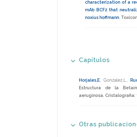
characterization of a r
mAb BCF2 that neutrali
noxius hoffmann
.
Toxico
Capítulos
Horjales,E
,
Gonzalez,L.
,
Rud
Estructura de la Betai
aeruginosa.
Cristalografia:
Otras publicacio