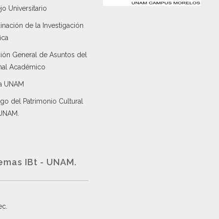
o Universitario
nación de la Investigación
ica
ción General de Asuntos del
nal Académico
a UNAM
go del Patrimonio Cultural
 UNAM.
emas IBt - UNAM.
ec
.