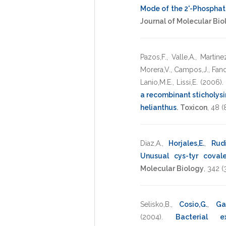
Mode of the 2'-Phosphat
Journal of Molecular Bio
Pazos,F.
,
Valle,A.
,
Martine
Morera,V.
,
Campos,J.
,
Fand
Lanio,M.E.
,
Lissi,E.
(2006)
.
a recombinant sticholysi
helianthus
.
Toxicon
,
48
(
Diaz,A.
,
Horjales,E.
,
Rudi
Unusual cys-tyr coval
Molecular Biology
,
342
(
Selisko,B.
,
Cosio,G.
,
Ga
(2004)
.
Bacterial e