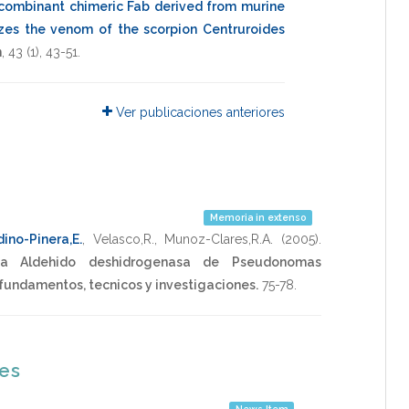
ecombinant chimeric Fab derived from murine
zes the venom of the scorpion Centruroides
n
,
43
(1),
43-51
.
Ver publicaciones anteriores
Memoria in extenso
ino-Pinera,E.
,
Velasco,R.
,
Munoz-Clares,R.A.
(2005)
.
na Aldehido deshidrogenasa de Pseudonomas
 fundamentos, tecnicos y investigaciones.
75-78
.
nes