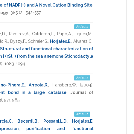
e of NADP(+) and A Novel Cation Binding Site
.
logy
,
385
(2),
542-557
.
Artículo
z,D.
,
Ramirez,A.
,
Calderon,L.
,
Pupo,A.
,
Tejuca,M.
,
o,R.
,
Dyszy,F.
,
Schreier,S.
,
Horjales,E.
,
Alvarez,C.
,
Structural and functional characterization of
n I (rSt I) from the sea anemone Stichodactyla
8),
1083-1094
.
Artículo
no-Pinera,E.
,
Arreola,R.
,
Hansberg,W.
(2004)
.
ent bond in a large catalase
.
Journal of
3),
971-985
.
Artículo
rcia,C.
,
Becerril,B.
,
Possani,L.D.
,
Horjales,E.
xpression, purification and functional