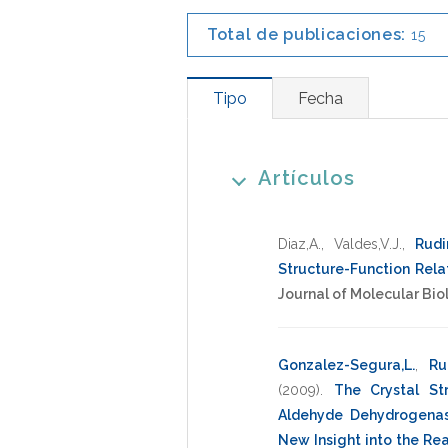
Total de publicaciones:
15
Tipo
Fecha
Artículos
Diaz,A.
,
Valdes,V.J.
,
Rudi
Structure-Function Rela
Journal of Molecular Bio
Gonzalez-Segura,L.
,
Ru
(2009)
.
The Crystal St
Aldehyde Dehydrogena
New Insight into the R