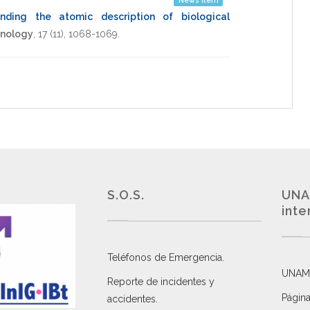
News Item
nding the atomic description of biological
hnology
,
17
(11),
1068-1069
.
S.O.S.
UNA
inte
Teléfonos de Emergencia.
UNAM
Reporte de incidentes y
Página
accidentes
.