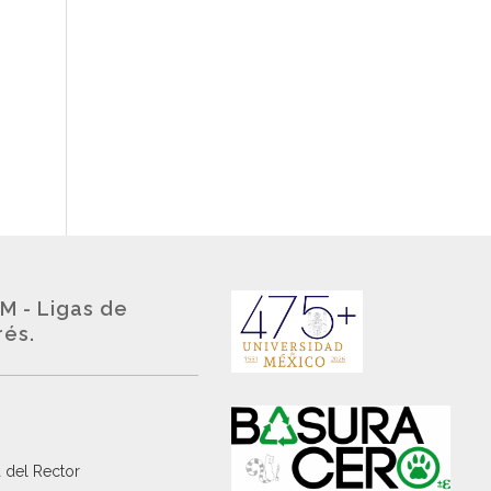
M - Ligas de
rés.
 del Rector