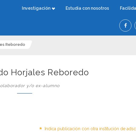
Investigación
Estudia con nosotros
Facilid
ales Reboredo
rdo Horjales Reboredo
olaborador y/o ex-alumno
*
Indica publicación con otra institución de ads