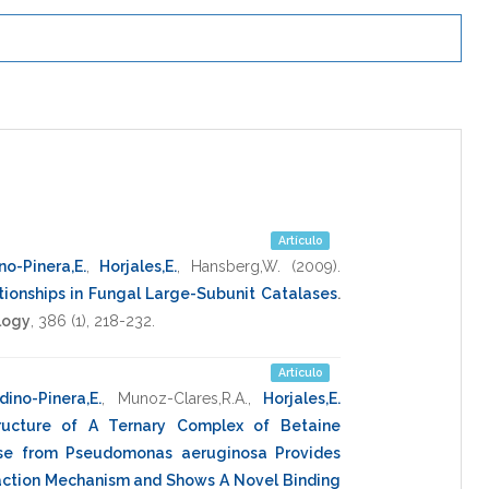
Artículo
no-Pinera,E.
,
Horjales,E.
,
Hansberg,W.
(2009)
.
tionships in Fungal Large-Subunit Catalases
.
logy
,
386
(1),
218-232
.
Artículo
dino-Pinera,E.
,
Munoz-Clares,R.A.
,
Horjales,E.
ructure of A Ternary Complex of Betaine
se from Pseudomonas aeruginosa Provides
eaction Mechanism and Shows A Novel Binding