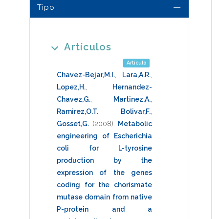
Tipo
Artículos
Artículo
Chavez-Bejar,M.I.
,
Lara,A.R.
,
Lopez,H.
,
Hernandez-
Chavez,G.
,
Martinez,A.
,
Ramirez,O.T.
,
Bolivar,F.
,
Gosset,G.
(2008)
.
Metabolic
engineering of Escherichia
coli for L-tyrosine
production by the
expression of the genes
coding for the chorismate
mutase domain from native
P-protein and a