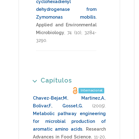
cyclohexadienyl
dehydrogenase from
Zymomonas mobilis
.
Applied and Environmental
Microbiology
,
74
(10),
3284-
3290
.
Capítulos
Internacional
Chavez-Bejar,M.
,
Martinez,A.
,
Bolivar,F.
,
Gosset,G.
(2005)
.
Metabolic pathway engineering
for microbial production of
aromatic amino acids
.
Research
Advances in Food Science.
11-20
,