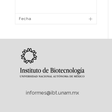
Fecha
informes@ibt.unam.mx