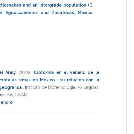
ttlesnakes and an intergrade population (C.
om Aguascalientes and Zacatecas, Mexico
.
el Arely
(2015)
.
Crotoxina en el veneno de la
crotalus simus en Mexico : su relacion con la
 geografica
.
Instituto de Biotecnologia
,
76 paginas
,
uimicas
,
UNAM
.
jandro