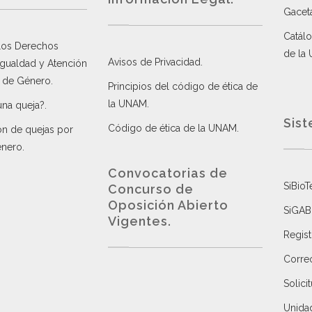
Gacet
Catálo
 los Derechos
de la
Avisos de Privacidad
.
 Igualdad y Atención
a de Género
.
Principios del código de ética de
la UNAM
.
una queja?
.
Sist
Código de ética de la UNAM
.
ón de quejas por
énero
.
Convocatorias de
SiBioT
Concurso de
Oposición Abierto
SiGAB
Vigentes
.
Regist
Correo
Solici
Unida