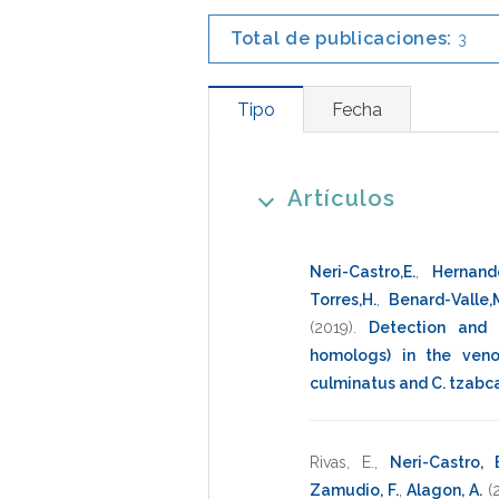
Total de publicaciones:
3
Tipo
Fecha
Artículos
Neri-Castro,E.
,
Hernande
Torres,H.
,
Benard-Valle,
(2019)
.
Detection and q
homologs) in the veno
culminatus and C. tzabc
Rivas, E.
,
Neri-Castro, E
Zamudio, F.
,
Alagon, A.
(