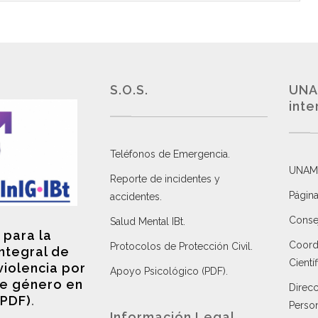
S.O.S.
UNA
inte
Teléfonos de Emergencia.
UNAM
Reporte de incidentes y
Página
accidentes
.
Consej
Salud Mental IBt
.
 para la
Coordi
Protocolos de Protección Civil
.
integral de
Científ
violencia por
Apoyo Psicológico (PDF)
.
e género en
Direc
(PDF)
.
Perso
Información Legal.