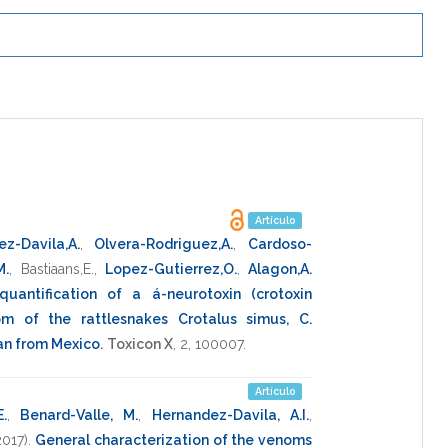
Artículo
z-Davila,A.
,
Olvera-Rodriguez,A.
,
Cardoso-
M.
,
Bastiaans,E.
,
Lopez-Gutierrez,O.
,
Alagon,A.
uantification of a á-neurotoxin (crotoxin
m of the rattlesnakes Crotalus simus, C.
an from Mexico
.
Toxicon X
,
2
,
100007
.
Artículo
.
,
Benard-Valle, M.
,
Hernandez-Davila, A.I.
,
2017)
.
General characterization of the venoms