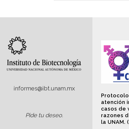
informes@ibt.unam.mx
Protocolo
atención 
casos de 
Pide tu deseo
.
razones d
la UNAM. 