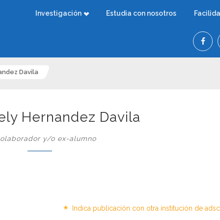
Investigación
Estudia con nosotros
Facilid
andez Davila
rely Hernandez Davila
olaborador y/o ex-alumno
*
Indica publicación con otra institución de ads