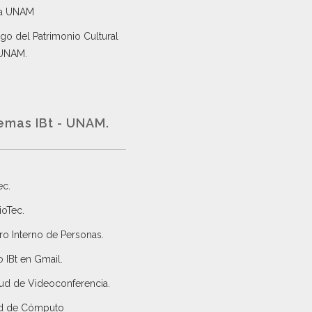
a UNAM
go del Patrimonio Cultural
 UNAM.
emas IBt - UNAM.
ec
.
ioTec.
ro Interno de Personas
.
 IBt en Gmail
.
tud de Videoconferencia.
d de Cómputo