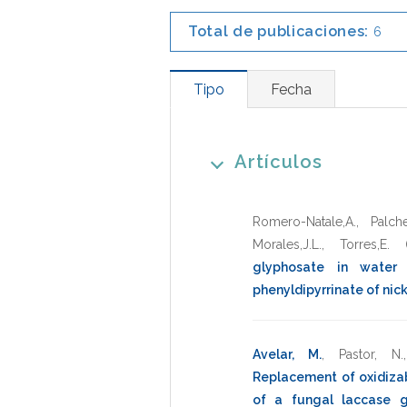
Total de publicaciones:
6
Tipo
Fecha
Artículos
Romero-Natale,A.
,
Palchet
Morales,J.L.
,
Torres,E.
glyphosate in water
phenyldipyrrinate of nick
Avelar, M.
,
Pastor, N.
Replacement of oxidiza
of a fungal laccase g