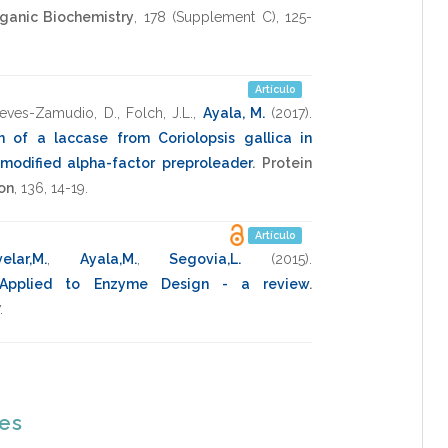
rganic Biochemistry
,
178
(Supplement C),
125-
Artículo
eves-Zamudio, D.
,
Folch, J.L.
,
Ayala, M.
(2017)
.
 of a laccase from Coriolopsis gallica in
 modified alpha-factor preproleader
.
Protein
ion
,
136
,
14-19
.
Artículo
elar,M.
,
Ayala,M.
,
Segovia,L.
(2015)
.
 Applied to Enzyme Design - a review
.
.
nes