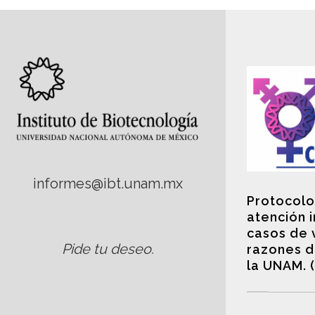
informes@ibt.unam.mx
Protocolo
atención 
casos de 
Pide tu deseo
.
razones d
la UNAM. 