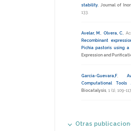
stability
.
Journal of Ino
133
.
Avelar, M.
,
Olvera, C.
,
Ac
Recombinant expression
Pichia pastoris using a
Expression and Purificat
Garcia-Guevara,F
,
Av
Computational Tools
Biocatalysis
,
1
(1),
109-117
Otras publicacio