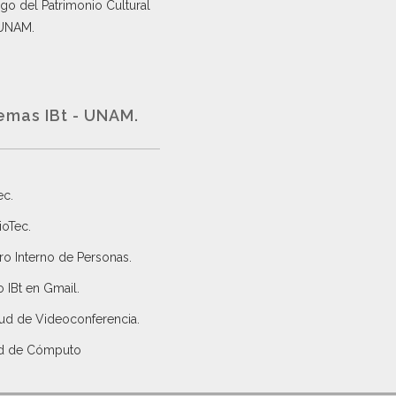
go del Patrimonio Cultural
 UNAM.
emas IBt - UNAM.
ec
.
ioTec.
ro Interno de Personas
.
 IBt en Gmail
.
tud de Videoconferencia.
d de Cómputo