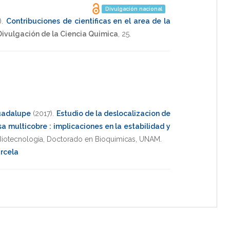
Divulgación nacional
)
.
Contribuciones de cientificas en el area de la
Divulgación de la Ciencia Quimica
,
25
.
Guadalupe
(2017)
.
Estudio de la deslocalizacion de
a multicobre : implicaciones en la estabilidad y
 Biotecnologia
,
Doctorado en Bioquimicas
,
UNAM
.
rcela