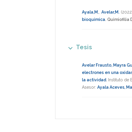
Ayala,M.
,
Avelar,M.
(2022
bioquimica
.
Quimiofilia 
Tesis
Avelar Frausto, Mayra 
electrones en una oxidas
la actividad
.
Instituto de
Asesor:
Ayala Aceves, Ma