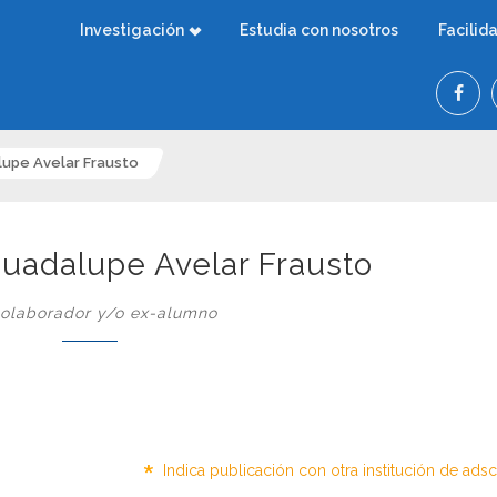
Investigación
Estudia con nosotros
Facilid
lupe Avelar Frausto
Guadalupe Avelar Frausto
olaborador y/o ex-alumno
*
Indica publicación con otra institución de ads