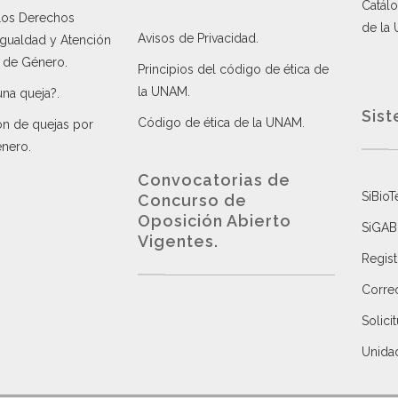
Catálo
 los Derechos
de la
Avisos de Privacidad
.
 Igualdad y Atención
a de Género
.
Principios del código de ética de
la UNAM
.
una queja?
.
Sist
Código de ética de la UNAM
.
ón de quejas por
énero
.
Convocatorias de
SiBioT
Concurso de
Oposición Abierto
SiGAB
Vigentes
.
Regist
Correo
Solici
Unida