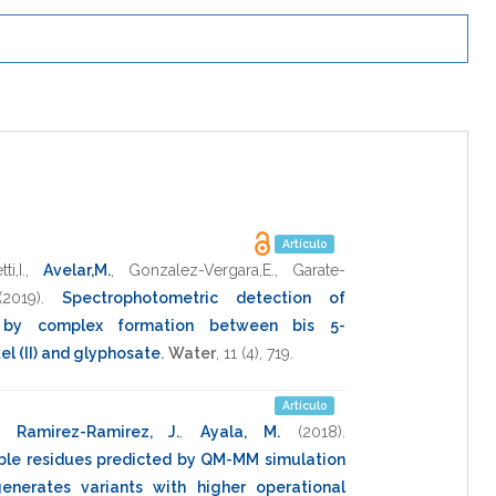
Artículo
ti,I.
,
Avelar,M.
,
Gonzalez-Vergara,E.
,
Garate-
(2019)
.
Spectrophotometric detection of
 by complex formation between bis 5-
el (II) and glyphosate
.
Water
,
11
(4),
719
.
Artículo
,
Ramirez-Ramirez, J.
,
Ayala, M.
(2018)
.
ble residues predicted by QM-MM simulation
enerates variants with higher operational