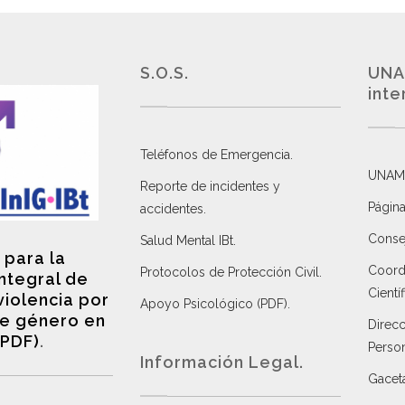
S.O.S.
UNA
inte
Teléfonos de Emergencia.
UNAM
Reporte de incidentes y
Página
accidentes
.
Consej
Salud Mental IBt
.
 para la
Coordi
Protocolos de Protección Civil
.
integral de
Científ
violencia por
Apoyo Psicológico (PDF)
.
e género en
Direc
(PDF)
.
Perso
Información Legal.
Gacet