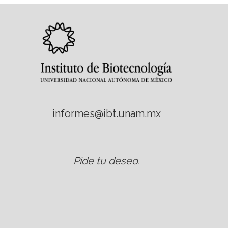
informes@ibt.unam.mx
Pide tu deseo
.