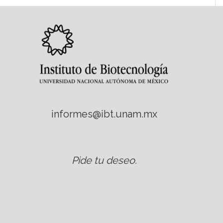
informes@ibt.unam.mx
Pide tu deseo
.