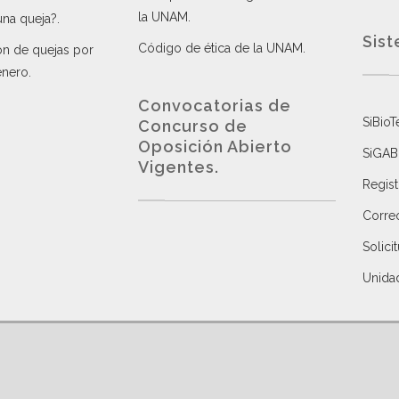
la UNAM
.
una queja?
.
Sist
Código de ética de la UNAM
.
ón de quejas por
énero
.
Convocatorias de
SiBioT
Concurso de
Oposición Abierto
SiGAB
Vigentes
.
Regist
Correo
Solici
Unida