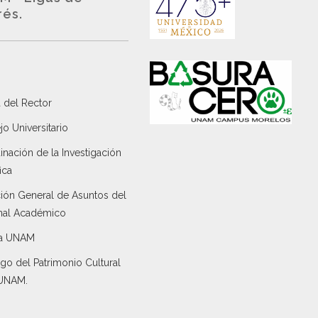
rés.
 del Rector
o Universitario
nación de la Investigación
ica
ción General de Asuntos del
nal Académico
a UNAM
go del Patrimonio Cultural
 UNAM.