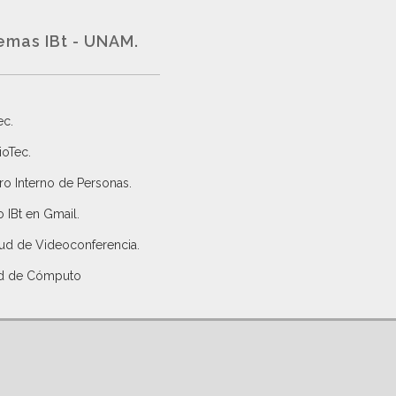
emas IBt - UNAM.
ec
.
ioTec.
ro Interno de Personas
.
 IBt en Gmail
.
tud de Videoconferencia.
d de Cómputo