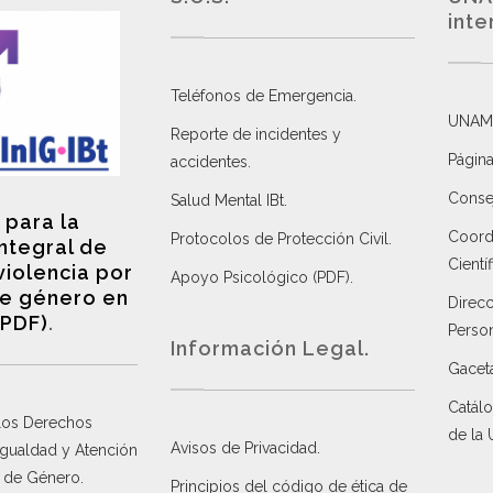
inte
Teléfonos de Emergencia.
UNAM
Reporte de incidentes y
Página
accidentes
.
Consej
Salud Mental IBt
.
 para la
Coordi
Protocolos de Protección Civil
.
integral de
Científ
violencia por
Apoyo Psicológico (PDF)
.
e género en
Direc
(PDF)
.
Perso
Información Legal.
Gacet
Catálo
 los Derechos
de la
Avisos de Privacidad
.
 Igualdad y Atención
a de Género
.
Principios del código de ética de