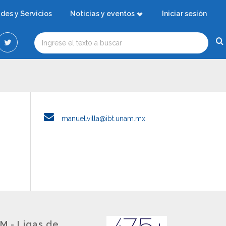
ades y Servicios
Noticias y eventos
Iniciar sesión
manuel.villa@ibt.unam.mx
M - Ligas de