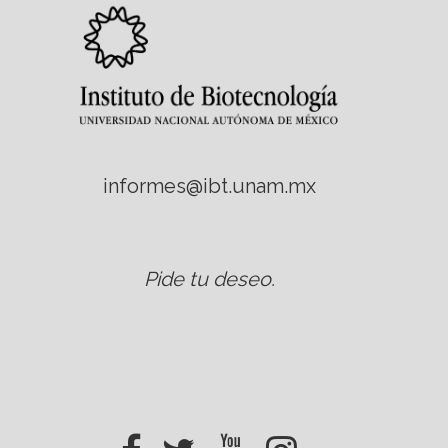
informes@ibt.unam.mx
Pide tu deseo
.