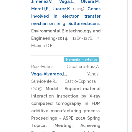
Jimenez,V.
,
Vega,L.
,
Olvera,M.
,
Morett,E.
,
Juarez,K.
(2015)
.
Genes
involved in electron transfer
mechanism in g. Sulfurreducens
.
Environmental Biotechnology and
Engineering-2014.
1269-1276
,
3
,
Mexico D.F.
.
Memoria in extenso
Ruiz-Huerta,L.
,
Caballero-Ruiz,A.
,
Vega-Alvarado,L.
,
Yanez-
Sanvicente,R.
,
Castro-Espinosa,H.
(2015)
.
Model - Support material
interaction inspection by X-ray
computed tomography in FDM
additive manufacturing process.
Proceedings - ASPE 2015 Spring
Topical Meeting: Achieving