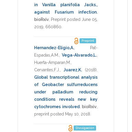
in Vanilla planifolia Jacks.,
against Fusarium infection
.
bioRxiv
,
Preprint posted June 05,
2019
,
660860
.
Preprint
Hernandez-Eligio,A.
,
Pat-
Espadas,A.M.
,
Vega-Alvarado,L.
,
Huerta-Amparan,M.
,
Cervantes,F.J.
,
Juarez,K.
(2018)
.
Global transcriptional analysis
of Geobacter sulfurreducens
under palladium reducing
conditions reveals new key
cytochromes involved
.
bioRxiv
,
preprint posted May 10, 2018
.
Divulgación