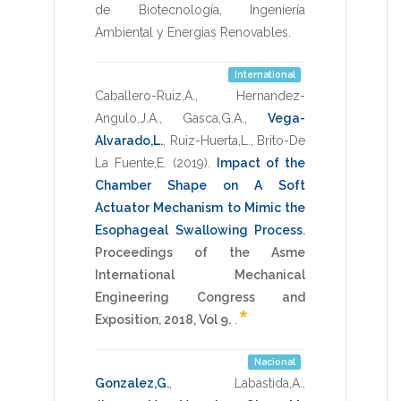
de Biotecnología, Ingeniería
Ambiental y Energias Renovables
.
International
Caballero-Ruiz,A.
,
Hernandez-
Angulo,J.A.
,
Gasca,G.A.
,
Vega-
Alvarado,L.
,
Ruiz-Huerta,L.
,
Brito-De
La Fuente,E.
(2019)
.
Impact of the
Chamber Shape on A Soft
Actuator Mechanism to Mimic the
Esophageal Swallowing Process
.
Proceedings of the Asme
International Mechanical
Engineering Congress and
*
Exposition, 2018, Vol 9.
.
Nacional
Gonzalez,G.
,
Labastida,A.
,