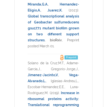
Miranda,G.A.
,
Hernandez-
Eligio,A.
,
Juarez,K.
(2023)
.
Global transcriptional analysis
of Geobacter sulfurreducens
gsu1771 mutant biofilm grown
on two different support
structures
.
bioRxiv
,
Preprint
posted March 01
.
Preprint
Solano de la Cruz,M.T.
,
Adame-
Garcia,J.
,
Gregorio-Jorge,J.
,
Jimenez-Jacinto,V.
,
Vega-
Alvarado,L.
,
Iglesias-Andreu,L.
,
Escobar-Hernandez,E.E.
,
Luna-
Rodriguez,M.
(2019)
.
Increase in
ribosomal proteins activity:
Translational reprogramming