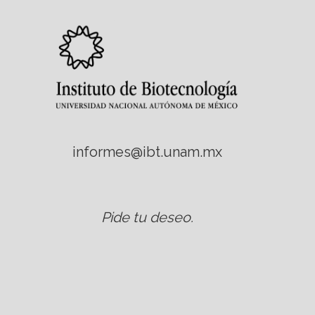
informes@ibt.unam.mx
Pide tu deseo
.