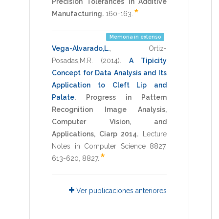
Precision Tolerances in Additive
*
Manufacturing.
160-163
.
Memoria in extenso
Vega-Alvarado,L.
,
Ortiz-
Posadas,M.R.
(2014)
.
A Tipicity
Concept for Data Analysis and Its
Application to Cleft Lip and
Palate
.
Progress in Pattern
Recognition Image Analysis,
Computer Vision, and
Applications, Ciarp 2014.
Lecture
Notes in Computer Science 8827
,
*
613-620
,
8827
.
Ver publicaciones anteriores