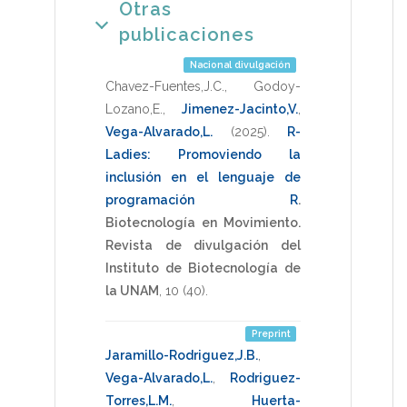
Otras
publicaciones
Nacional divulgación
Chavez-Fuentes,J.C.
,
Godoy-
Lozano,E.
,
Jimenez-Jacinto,V.
,
Vega-Alvarado,L.
(2025)
.
R-
Ladies: Promoviendo la
inclusión en el lenguaje de
programación R
.
Biotecnología en Movimiento.
Revista de divulgación del
Instituto de Biotecnología de
la UNAM
,
10
(40).
Preprint
Jaramillo-Rodriguez,J.B.
,
Vega-Alvarado,L.
,
Rodriguez-
Torres,L.M.
,
Huerta-