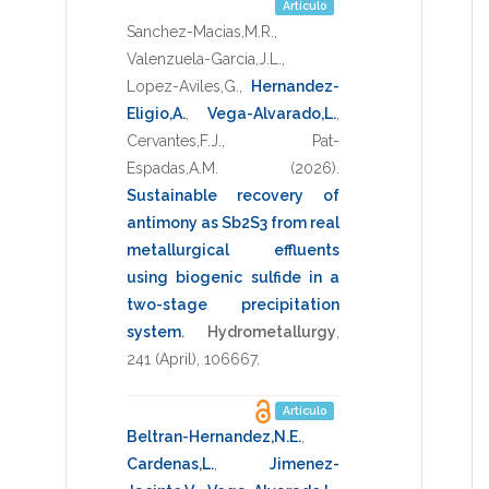
Artículo
Sanchez-Macias,M.R.
,
Valenzuela-Garcia,J.L.
,
Lopez-Aviles,G.
,
Hernandez-
Eligio,A.
,
Vega-Alvarado,L.
,
Cervantes,F.J.
,
Pat-
Espadas,A.M.
(2026)
.
Sustainable recovery of
antimony as Sb2S3 from real
metallurgical effluents
using biogenic sulfide in a
two-stage precipitation
system
.
Hydrometallurgy
,
241
(April),
106667
.
Artículo
Beltran-Hernandez,N.E.
,
Cardenas,L.
,
Jimenez-