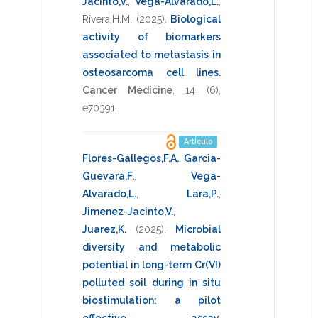
Jacinto,V.
,
Vega-Alvarado,L.
,
Rivera,H.M.
(2025)
.
Biological
activity of biomarkers
associated to metastasis in
osteosarcoma cell lines
.
Cancer Medicine
,
14
(6),
e70391
.
ArtÍculo
Flores-Gallegos,F.A.
,
Garcia-
Guevara,F.
,
Vega-
Alvarado,L.
,
Lara,P.
,
Jimenez-Jacinto,V.
,
Juarez,K.
(2025)
.
Microbial
diversity and metabolic
potential in long-term Cr(VI)
polluted soil during in situ
biostimulation: a pilot