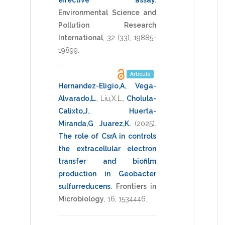
effective assay
.
Environmental Science and
Pollution Research
International
,
32
(33),
19885-
19899
.
Artículo
Hernandez-Eligio,A.
,
Vega-
Alvarado,L.
,
Liu,X.L.
,
Cholula-
Calixto,J.
,
Huerta-
Miranda,G
,
Juarez,K.
(2025)
.
The role of CsrA in controls
the extracellular electron
transfer and biofilm
production in Geobacter
sulfurreducens
.
Frontiers in
Microbiology
,
16
,
1534446
.