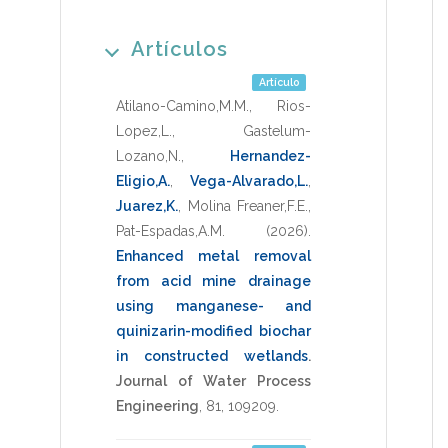
Artículos
Artículo
Atilano-Camino,M.M.
,
Rios-
Lopez,L.
,
Gastelum-
Lozano,N.
,
Hernandez-
Eligio,A.
,
Vega-Alvarado,L.
,
Juarez,K.
,
Molina Freaner,F.E.
,
Pat-Espadas,A.M.
(2026)
.
Enhanced metal removal
from acid mine drainage
using manganese- and
quinizarin-modified biochar
in constructed wetlands
.
Journal of Water Process
Engineering
,
81
,
109209
.