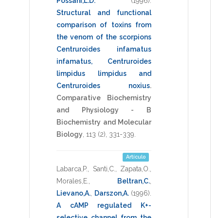
Possani,L.D.
(1996)
.
Structural and functional
comparison of toxins from
the venom of the scorpions
Centruroides infamatus
infamatus, Centruroides
limpidus limpidus and
Centruroides noxius
.
Comparative Biochemistry
and Physiology - B
Biochemistry and Molecular
Biology
,
113
(2),
331-339
.
Artículo
Labarca,P.
,
Santi,C.
,
Zapata,O.
,
Morales,E.
,
Beltran,C.
,
Lievano,A.
,
Darszon,A.
(1996)
.
A cAMP regulated K+-
selective channel from the