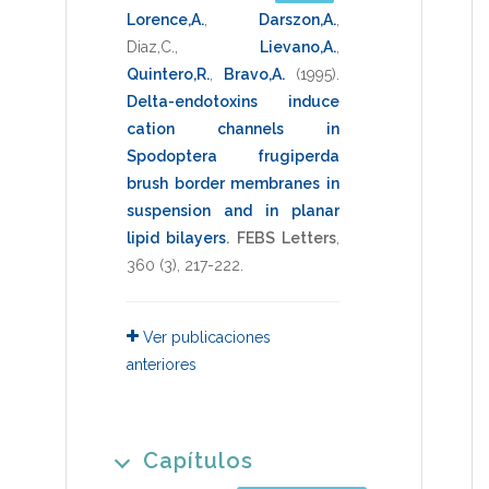
Lorence,A.
,
Darszon,A.
,
Diaz,C.
,
Lievano,A.
,
Quintero,R.
,
Bravo,A.
(1995)
.
Delta-endotoxins induce
cation channels in
Spodoptera frugiperda
brush border membranes in
suspension and in planar
lipid bilayers
.
FEBS Letters
,
360
(3),
217-222
.
Ver publicaciones
anteriores
Capítulos