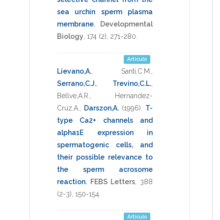
sea urchin sperm plasma
membrane
.
Developmental
Biology
,
174
(2),
271-280
.
Artículo
Lievano,A.
,
Santi,C.M.
,
Serrano,C.J.
,
Trevino,C.L.
,
Bellve,A.R.
,
Hernandez-
Cruz,A.
,
Darszon,A.
(1996)
.
T-
type Ca2+ channels and
alpha1E expression in
spermatogenic cells, and
their possible relevance to
the sperm acrosome
reaction
.
FEBS Letters
,
388
(2-3),
150-154
.
Artículo