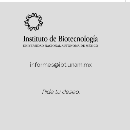
informes@ibt.unam.mx
Pide tu deseo
.