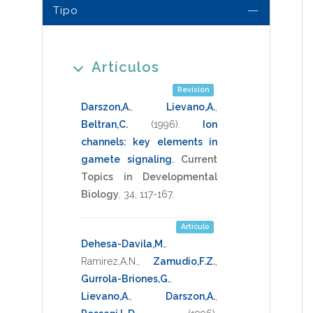
Tipo
Artículos
Revisión
Darszon,A.
,
Lievano,A.
,
Beltran,C.
(1996)
.
Ion
channels: key elements in
gamete signaling
.
Current
Topics in Developmental
Biology
,
34
,
117-167
.
Artículo
Dehesa-Davila,M.
,
Ramirez,A.N.
,
Zamudio,F.Z.
,
Gurrola-Briones,G.
,
Lievano,A.
,
Darszon,A.
,