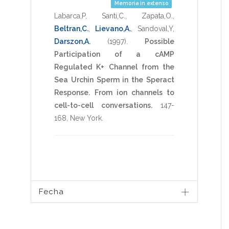
Memoria in extenso
Labarca,P
,
Santi,C.
,
Zapata,O.
,
Beltran,C.
,
Lievano,A.
,
Sandoval,Y
,
Darszon,A.
(1997)
.
Possible
Participation of a cAMP
Regulated K+ Channel from the
Sea Urchin Sperm in the Speract
Response.
From ion channels to
cell-to-cell conversations.
147-
168
,
New York
.
Fecha