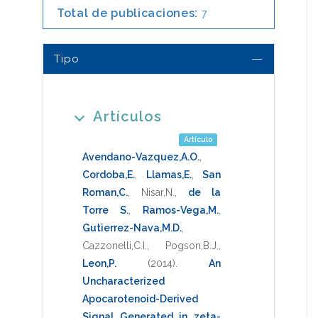
Total de publicaciones:
7
Tipo
Artículos
Artículo
Avendano-Vazquez,A.O.
,
Cordoba,E.
,
Llamas,E.
,
San
Roman,C.
,
Nisar,N.
,
de la
Torre S.
,
Ramos-Vega,M.
,
Gutierrez-Nava,M.D.
,
Cazzonelli,C.I.
,
Pogson,B.J.
,
Leon,P.
(2014)
.
An
Uncharacterized
Apocarotenoid-Derived
Signal Generated in zeta-