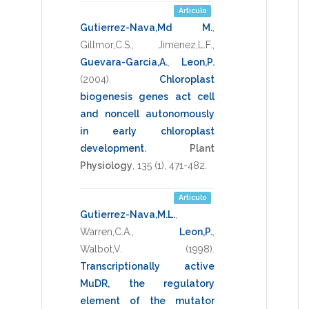
Artículo
Gutierrez-Nava,Md M.
,
Gillmor,C.S.
,
Jimenez,L.F.
,
Guevara-Garcia,A.
,
Leon,P.
(2004)
.
Chloroplast
biogenesis genes act cell
and noncell autonomously
in early chloroplast
development
.
Plant
Physiology
,
135
(1),
471-482
.
Artículo
Gutierrez-Nava,M.L.
,
Warren,C.A.
,
Leon,P.
,
Walbot,V.
(1998)
.
Transcriptionally active
MuDR, the regulatory
element of the mutator