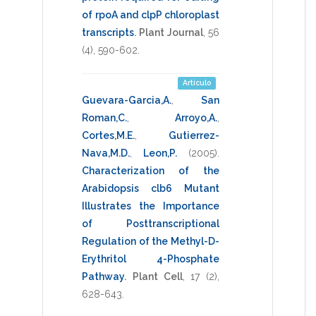
of rpoA and clpP chloroplast
transcripts
.
Plant Journal
,
56
(4),
590-602
.
Artículo
Guevara-Garcia,A.
,
San
Roman,C.
,
Arroyo,A.
,
Cortes,M.E.
,
Gutierrez-
Nava,M.D.
,
Leon,P.
(2005)
.
Characterization of the
Arabidopsis clb6 Mutant
Illustrates the Importance
of Posttranscriptional
Regulation of the Methyl-D-
Erythritol 4-Phosphate
Pathway
.
Plant Cell
,
17
(2),
628-643
.