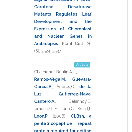
Carotene Desaturase
Mutants Regulates Leaf
Development and the
Expression of Chloroplast
and Nuclear Genes in
Arabidopsis
.
Plant Cell
,
26
(6),
2524-2537
.
Artículo
Chateigner-Boutin,A.L.
,
Ramos-Vega,M.
,
Guevara-
Garcia,A.
,
Andres,C.
,
de la
Luz Gutierrez-Nava
,
Cantero,A.
,
Delannoy,E.
,
Jimenez,L.F.
,
Lurin,C.
,
Small,I.
,
Leon,P.
(2008)
.
CLB19, a
pentatricopeptide repeat
protein required for editing