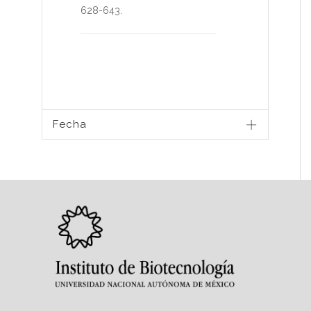
628-643
.
Fecha