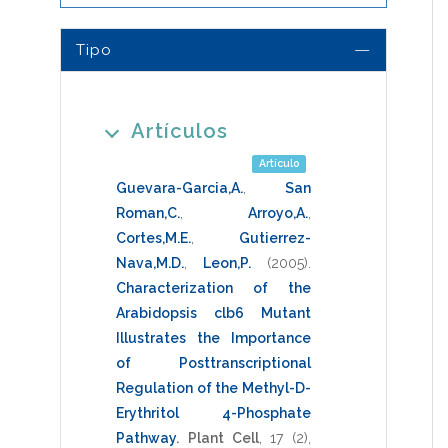
Tipo
Artículos
Artículo
Guevara-Garcia,A.
,
San
Roman,C.
,
Arroyo,A.
,
Cortes,M.E.
,
Gutierrez-
Nava,M.D.
,
Leon,P.
(2005)
.
Characterization of the
Arabidopsis clb6 Mutant
Illustrates the Importance
of Posttranscriptional
Regulation of the Methyl-D-
Erythritol 4-Phosphate
Pathway
.
Plant Cell
,
17
(2),