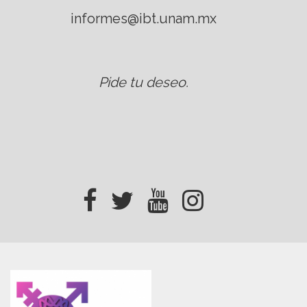
informes@ibt.unam.mx
Pide tu deseo
.