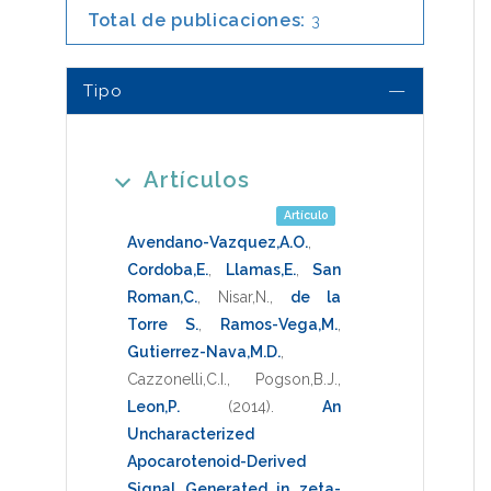
Total de publicaciones:
3
Tipo
Artículos
Artículo
Avendano-Vazquez,A.O.
,
Cordoba,E.
,
Llamas,E.
,
San
Roman,C.
,
Nisar,N.
,
de la
Torre S.
,
Ramos-Vega,M.
,
Gutierrez-Nava,M.D.
,
Cazzonelli,C.I.
,
Pogson,B.J.
,
Leon,P.
(2014)
.
An
Uncharacterized
Apocarotenoid-Derived
Signal Generated in zeta-