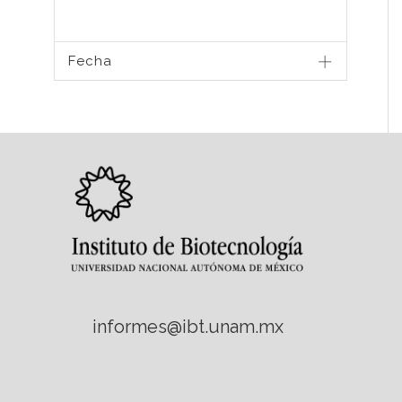
Fecha
informes@ibt.unam.mx