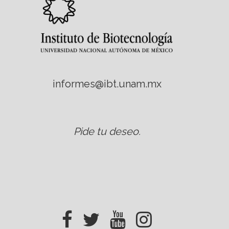
informes@ibt.unam.mx
Pide tu deseo
.