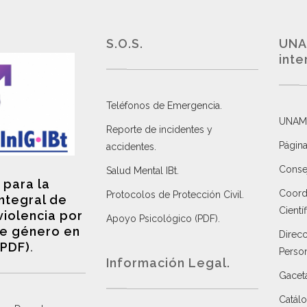
S.O.S.
UNA
inte
Teléfonos de Emergencia.
UNAM
Reporte de incidentes y
Página
accidentes
.
Consej
Salud Mental IBt
.
 para la
Coordi
Protocolos de Protección Civil
.
integral de
Científ
violencia por
Apoyo Psicológico (PDF)
.
e género en
Direc
(PDF)
.
Perso
Información Legal.
Gacet
Catálo