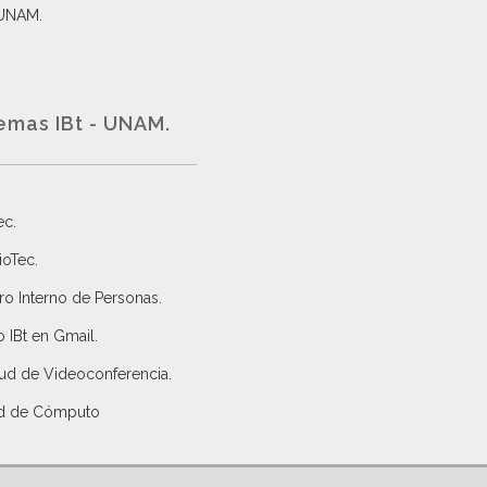
 UNAM.
emas IBt - UNAM.
ec
.
ioTec.
ro Interno de Personas
.
 IBt en Gmail
.
tud de Videoconferencia.
d de Cómputo