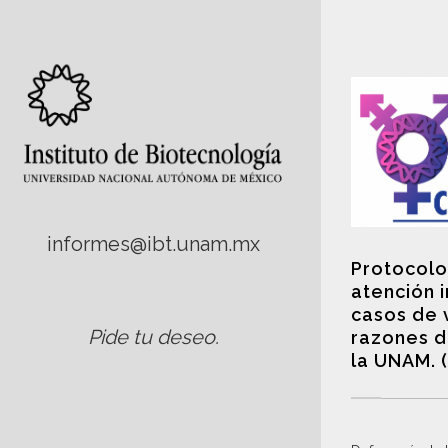
informes@ibt.unam.mx
Protocolo
atención 
casos de 
Pide tu deseo
.
razones d
la UNAM. 