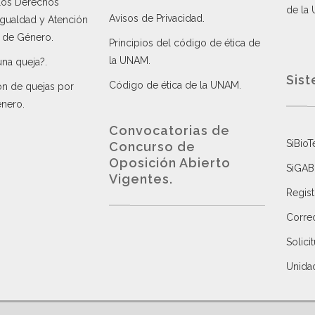
 los Derechos
de la
Avisos de Privacidad
.
 Igualdad y Atención
a de Género
.
Principios del código de ética de
la UNAM
.
una queja?
.
Sist
Código de ética de la UNAM
.
ón de quejas por
énero
.
Convocatorias de
SiBioT
Concurso de
Oposición Abierto
SiGAB
Vigentes
.
Regist
Correo
Solici
Unida