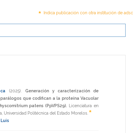
*
Indica publicación con otra institución de ads
ica
(2025)
.
Generación y caracterización de
arálogos que codifican a la proteína Vacuolar
Physcomitrium patens (PpVPS29).
Licenciatura en
*
a
,
Universidad Politécnica del Estado Morelos
.
 Luis