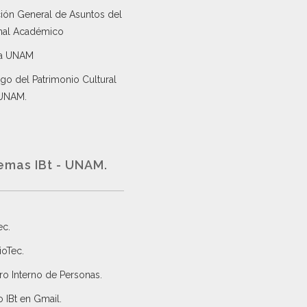
ción General de Asuntos del
nal Académico
a UNAM
go del Patrimonio Cultural
 UNAM.
emas IBt - UNAM.
ec
.
ioTec.
ro Interno de Personas
.
 IBt en Gmail
.