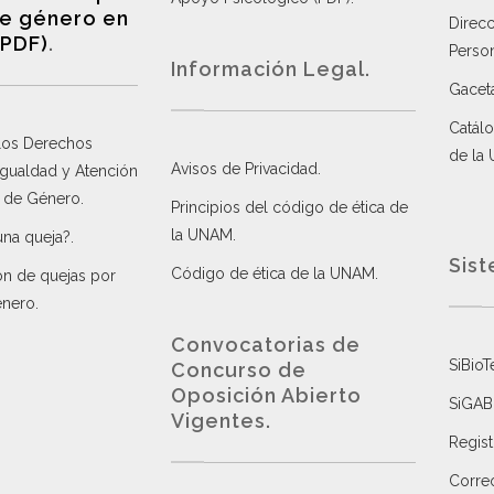
e género en
Direc
(PDF)
.
Perso
Información Legal.
Gacet
Catálo
 los Derechos
de la
Avisos de Privacidad
.
 Igualdad y Atención
a de Género
.
Principios del código de ética de
la UNAM
.
una queja?
.
Sist
Código de ética de la UNAM
.
ón de quejas por
énero
.
Convocatorias de
SiBioT
Concurso de
Oposición Abierto
SiGAB
Vigentes
.
Regist
Correo