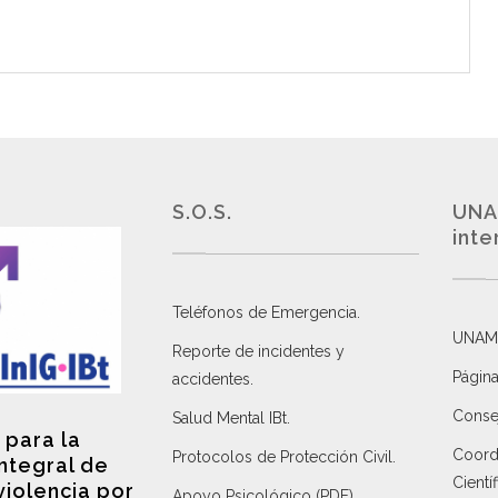
S.O.S.
UNA
inte
Teléfonos de Emergencia.
UNAM
Reporte de incidentes y
Página
accidentes
.
Consej
Salud Mental IBt
.
 para la
Coordi
Protocolos de Protección Civil
.
integral de
Científ
violencia por
Apoyo Psicológico (PDF)
.