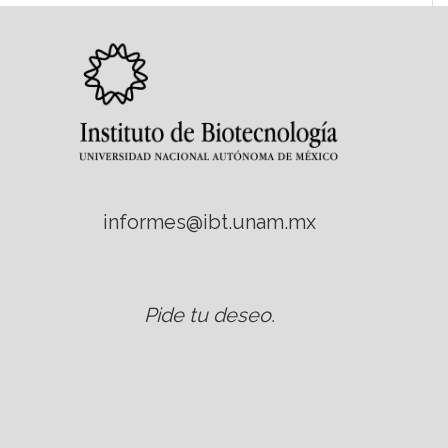
informes@ibt.unam.mx
Pide tu deseo
.