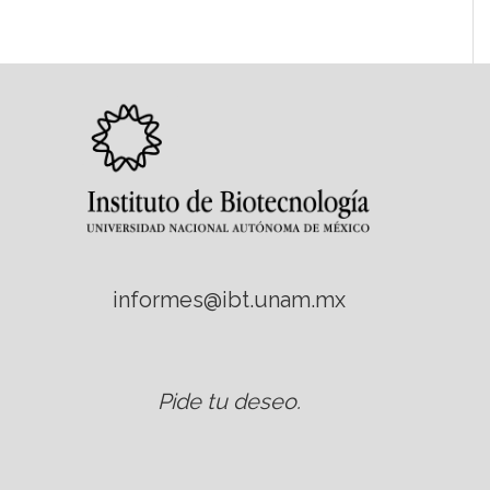
informes@ibt.unam.mx
Pide tu deseo
.