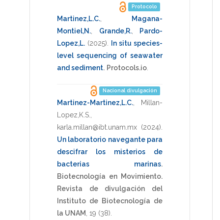
Protocolo
Martinez,L.C.
,
Magana-
Montiel,N.
,
Grande,R.
,
Pardo-
Lopez,L.
(2025)
.
In situ species-
level sequencing of seawater
and sediment
.
Protocols.io
.
Nacional divulgación
Martinez-Martinez,L.C.
,
Millan-
Lopez,K.S.
,
karla.millan@ibt.unam.mx
(2024)
.
Un laboratorio navegante para
descifrar los misterios de
bacterias marinas
.
Biotecnología en Movimiento.
Revista de divulgación del
Instituto de Biotecnología de
la UNAM
,
19
(38).