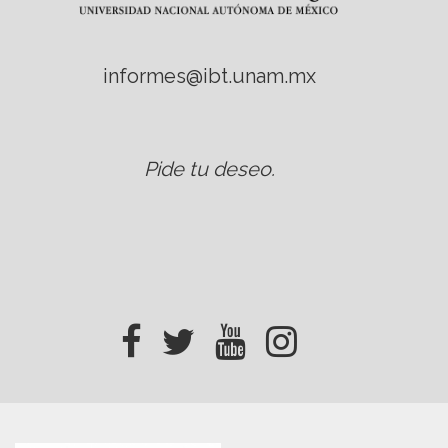
informes@ibt.unam.mx
Pide tu deseo
.