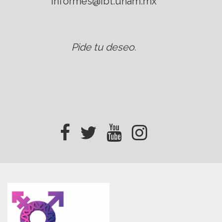
informes@ibt.unam.mx
Pide tu deseo
.