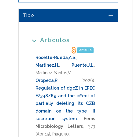
Tipo
Artículos
Artículo
Rosette-Rueda,A.S.
,
Martinez,H.
,
Puente,J.L.
,
Martinez-Santos,V.I.
,
Oropeza,R
(2026)
.
Regulation of dgcZ in EPEC
E2348/69 and the effect of
partially deleting its CZB
domain on the type III
secretion system
.
Fems
Microbiology Letters
,
373
(Apr 15),
fnag040
.