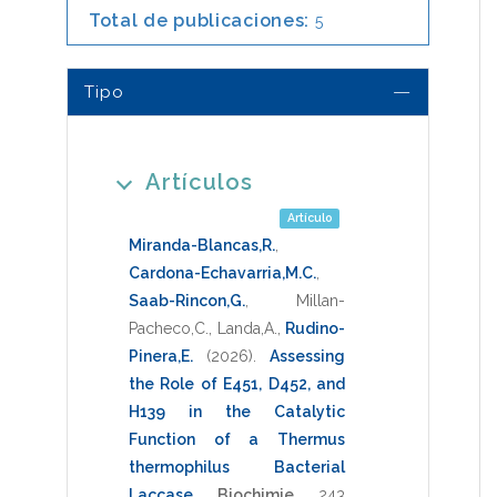
Total de publicaciones:
5
Tipo
Artículos
Artículo
Miranda-Blancas,R.
,
Cardona-Echavarria,M.C.
,
Saab-Rincon,G.
,
Millan-
Pacheco,C.
,
Landa,A.
,
Rudino-
Pinera,E.
(2026)
.
Assessing
the Role of E451, D452, and
H139 in the Catalytic
Function of a Thermus
thermophilus Bacterial
Laccase
.
Biochimie
,
243