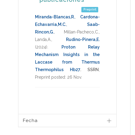
Preprint
Miranda-Blancas,R.
,
Cardona-
Echavarria,M.C.
,
Saab-
Rincon,G.
,
Millan-Pacheco,C.
,
Landa,A.
,
Rudino-Pinera,E.
(2024)
.
Proton Relay
Mechanism Insights in the
Laccase from Thermus
Thermophilus Hb27
.
SSRN
,
Preprint posted: 26 Nov
.
Fecha