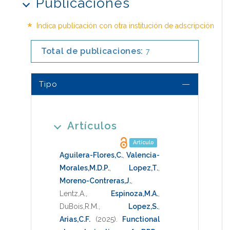
Publicaciones
*
Indica publicación con otra institución de adscripción
Total de publicaciones:
7
Tipo
Artículos
Artículo
Aguilera-Flores,C.
,
Valencia-
Morales,M.D.P.
,
Lopez,T.
,
Moreno-Contreras,J.
,
Lentz,A.
,
Espinoza,M.A.
,
DuBois,R.M.
,
Lopez,S.
,
Arias,C.F.
(2025)
.
Functional