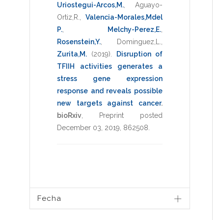
Uriostegui-Arcos,M.
,
Aguayo-
Ortiz,R.
,
Valencia-Morales,Mdel
P.
,
Melchy-Perez,E.
,
Rosenstein,Y.
,
Dominguez,L.
,
Zurita,M.
(2019)
.
Disruption of
TFIIH activities generates a
stress gene expression
response and reveals possible
new targets against cancer
.
bioRxiv
,
Preprint posted
December 03, 2019
,
862508
.
Fecha