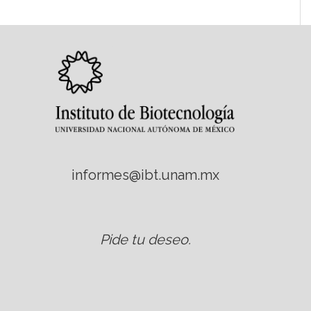
informes@ibt.unam.mx
Pide tu deseo
.