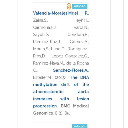
Artículo
Valencia-Morales,Mdel P.
,
Zaina,S.
,
Heyn,H.
,
Carmona,F.J.
,
Varol,N.
,
Sayols,S.
,
Condom,E.
,
Ramirez-Ruz,J.
,
Gomez,A.
,
Moran,S.
,
Lund,G.
,
Rodriguez-
Rios,D.
,
Lopez-Gonzalez,G.
,
Ramirez-Nava,M.
,
de la Rocha
C.
,
Sanchez-Flores,A.
,
Esteller,M.
(2015)
.
The DNA
methylation drift of the
atherosclerotic aorta
increases with lesion
progression
.
BMC Medical
Genomics
,
8
(1),
85
.
Artículo