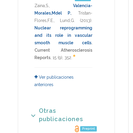
Zaina,S.
,
Valencia-
Morales,Mdel P.
,
Tristan-
Flores,F.E.
,
Lund,G.
(2013)
.
Nuclear reprogramming
and its role in vascular
smooth muscle cells
.
Current Atherosclerosis
*
Reports
,
15
(9),
352
.
Ver publicaciones
anteriores
Otras
publicaciones
Preprint