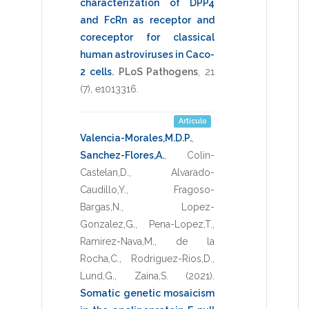
characterization of DPP4
and FcRn as receptor and
coreceptor for classical
human astroviruses in Caco-
2 cells
.
PLoS Pathogens
,
21
(7),
e1013316
.
Artículo
Valencia-Morales,M.D.P.
,
Sanchez-Flores,A.
,
Colin-
Castelan,D.
,
Alvarado-
Caudillo,Y.
,
Fragoso-
Bargas,N.
,
Lopez-
Gonzalez,G.
,
Pena-Lopez,T.
,
Ramirez-Nava,M.
,
de la
Rocha,C.
,
Rodriguez-Rios,D.
,
Lund,G.
,
Zaina,S.
(2021)
.
Somatic genetic mosaicism