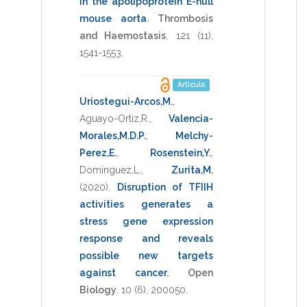
in the apolipoprotein E-null
mouse aorta
.
Thrombosis
and Haemostasis
,
121
(11),
1541-1553
.
Artículo
Uriostegui-Arcos,M.
,
Aguayo-Ortiz,R.
,
Valencia-
Morales,M.D.P.
,
Melchy-
Perez,E.
,
Rosenstein,Y.
,
Dominguez,L.
,
Zurita,M.
(2020)
.
Disruption of TFIIH
activities generates a
stress gene expression
response and reveals
possible new targets
against cancer
.
Open
Biology
,
10
(6),
200050
.