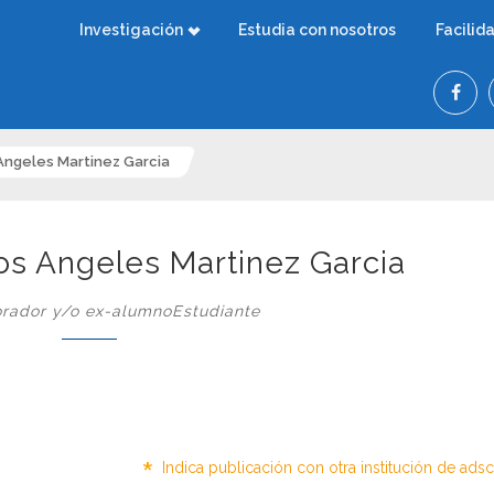
Investigación
Estudia con nosotros
Facilid
 Angeles Martinez Garcia
los Angeles Martinez Garcia
rador y/o ex-alumnoEstudiante
*
Indica publicación con otra institución de ads