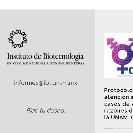
informes@ibt.unam.mx
Protocolo
atención 
casos de 
Pide tu deseo
.
razones d
la UNAM. 