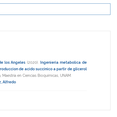
de los Angeles
(2020)
.
Ingenieria metabolica de
produccion de acido succinico a partir de glicerol
a
,
Maestría en Ciencias Bioquímicas
,
UNAM
.
, Alfredo