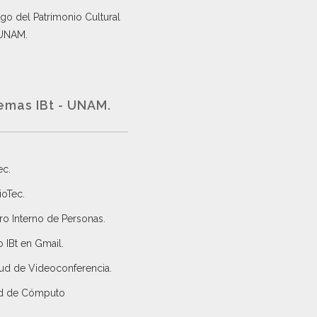
go del Patrimonio Cultural
 UNAM.
emas IBt - UNAM.
ec
.
ioTec.
ro Interno de Personas
.
 IBt en Gmail
.
tud de Videoconferencia.
d de Cómputo