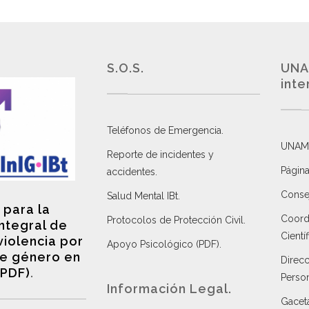
S.O.S.
UNA
inte
Teléfonos de Emergencia.
UNAM
Reporte de incidentes y
Página
accidentes
.
Consej
Salud Mental IBt
.
 para la
Coordi
Protocolos de Protección Civil
.
integral de
Científ
violencia por
Apoyo Psicológico (PDF)
.
e género en
Direc
(PDF)
.
Perso
Información Legal.
Gacet