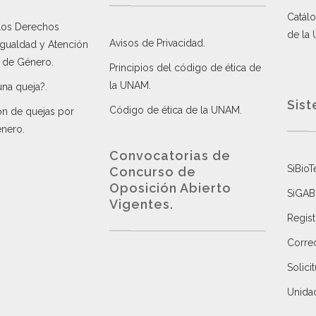
Catálo
 los Derechos
de la
Avisos de Privacidad
.
 Igualdad y Atención
a de Género
.
Principios del código de ética de
la UNAM
.
una queja?
.
Sist
Código de ética de la UNAM
.
ón de quejas por
énero
.
Convocatorias de
SiBioT
Concurso de
Oposición Abierto
SiGAB
Vigentes
.
Regist
Correo
Solici
Unida