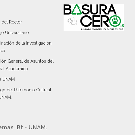
 del Rector
o Universitario
nación de la Investigación
ica
ción General de Asuntos del
nal Académico
a UNAM
go del Patrimonio Cultural
 UNAM.
emas IBt - UNAM.