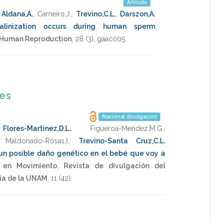
Artículo
,
Aldana,A.
,
Carneiro,J.
,
Trevino,C.L.
,
Darszon,A.
alinization occurs during human sperm
 Human Reproduction
,
28
(3),
gaac005
.
nes
Nacional divulgacion
,
Flores-Martinez,D.L.
,
Figueroa-Mendez,M.G.
,
,
Maldonado-Rosas,I.
,
Trevino-Santa Cruz,C.L.
n posible daño genético en el bebé que voy a
 en Movimiento. Revista de divulgación del
gía de la UNAM
,
11
(42).