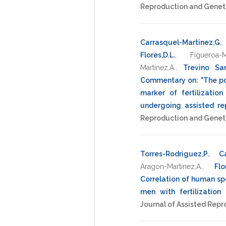
Reproduction and Genet
Carrasquel-Martinez,G.
Flores,D.L.
,
Figueroa-
Martinez,A.
,
Trevino San
Commentary on: "The po
marker of fertilizatio
undergoing assisted re
Reproduction and Genet
Torres-Rodriguez,P.
,
C
Aragon-Martinez,A.
,
Flo
Correlation of human sp
men with fertilization
Journal of Assisted Rep