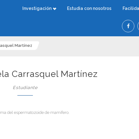
Investigación
Estudia con nosotros
Facilid
rasquel Martínez
ela Carrasquel Martínez
Estudiante
soma del espermatozoide de mamífero.