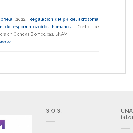
briela
(2022)
.
Regulacion del pH del acrosoma
ion de espermatozoides humanos
.
Centro de
ora en Ciencias Biomedicas
,
UNAM
.
lberto
S.O.S.
UNA
inte