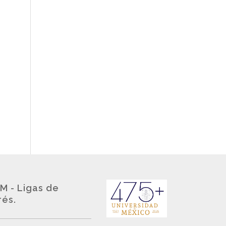
M - Ligas de
rés.