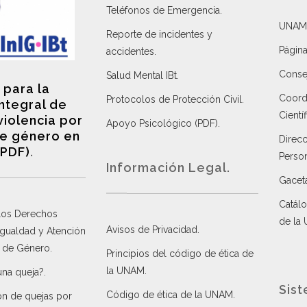
Teléfonos de Emergencia.
UNAM
Reporte de incidentes y
Página
accidentes
.
Consej
Salud Mental IBt
.
 para la
Coordi
Protocolos de Protección Civil
.
integral de
Científ
violencia por
Apoyo Psicológico (PDF)
.
e género en
Direc
(PDF)
.
Perso
Información Legal.
Gacet
Catálo
 los Derechos
de la
Avisos de Privacidad
.
 Igualdad y Atención
a de Género
.
Principios del código de ética de
la UNAM
.
una queja?
.
Sist
Código de ética de la UNAM
.
ón de quejas por