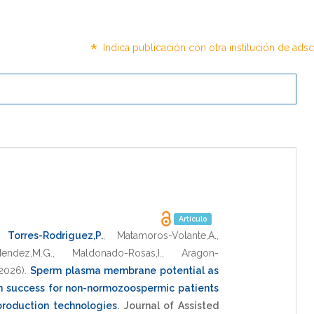
*
Indica publicación con otra institución de ads
Artículo
,
Torres-Rodriguez,P.
,
Matamoros-Volante,A.
,
Mendez,M.G.
,
Maldonado-Rosas,I.
,
Aragon-
2026)
.
Sperm plasma membrane potential as
ion success for non-normozoospermic patients
production technologies
.
Journal of Assisted