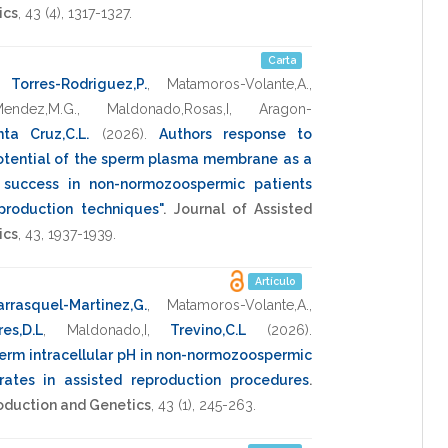
ics
,
43
(4),
1317-1327
.
Carta
,
Torres-Rodriguez,P.
,
Matamoros-Volante,A.
,
Mendez,M.G.
,
Maldonado,Rosas,I
,
Aragon-
ta Cruz,C.L.
(2026)
.
Authors response to
tential of the sperm plasma membrane as a
n success in non-normozoospermic patients
production techniques"
.
Journal of Assisted
ics
,
43
,
1937-1939
.
Artículo
arrasquel-Martinez,G.
,
Matamoros-Volante,A.
,
res,D.L
,
Maldonado,I
,
Trevino,C.L
(2026)
.
erm intracellular pH in non-normozoospermic
 rates in assisted reproduction procedures
.
roduction and Genetics
,
43
(1),
245-263
.