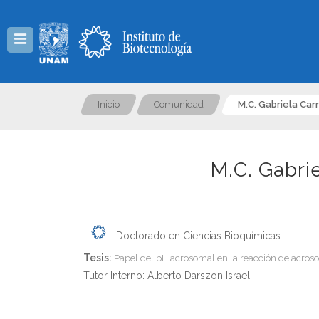
Menú
Inicio
Comunidad
M.C. Gabriela Car
M.C. Gabri
Doctorado en Ciencias Bioquímicas
Tesis:
Papel del pH acrosomal en la reacción de acro
Tutor Interno: Alberto Darszon Israel