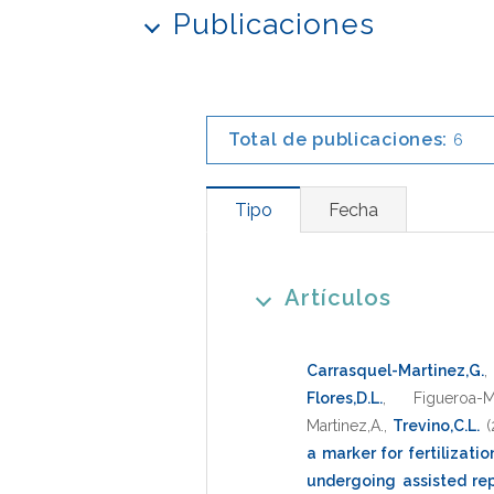
Publicaciones
Total de publicaciones:
6
Tipo
Fecha
Artículos
Carrasquel-Martinez,G.
Flores,D.L.
,
Figueroa-
Martinez,A.
,
Trevino,C.L.
(
a marker for fertilizat
undergoing assisted re