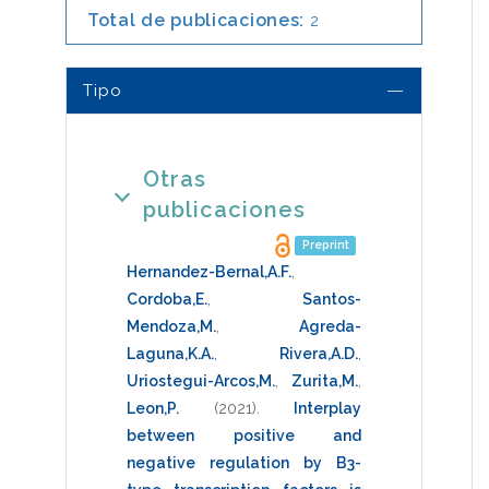
Total de publicaciones:
2
Tipo
Otras
publicaciones
Preprint
Hernandez-Bernal,A.F.
,
Cordoba,E.
,
Santos-
Mendoza,M.
,
Agreda-
Laguna,K.A.
,
Rivera,A.D.
,
Uriostegui-Arcos,M.
,
Zurita,M.
,
Leon,P.
(2021)
.
Interplay
between positive and
negative regulation by B3-