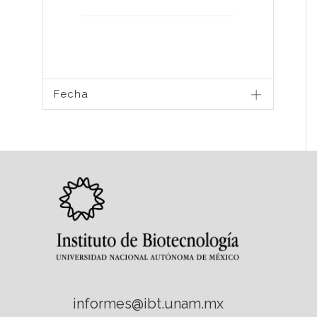
Fecha
informes@ibt.unam.mx