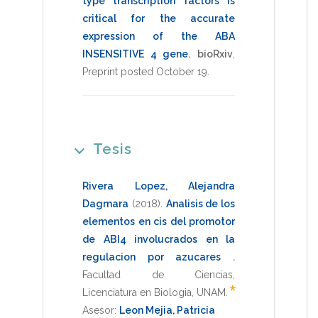
type transcription factors is
critical for the accurate
expression of the ABA
INSENSITIVE 4 gene
.
bioRxiv
,
Preprint posted October 19
.
Tesis
Rivera Lopez, Alejandra
Dagmara
(2018)
.
Analisis de los
elementos en cis del promotor
de ABI4 involucrados en la
regulacion por azucares
.
Facultad de Ciencias
,
*
Licenciatura en Biologia
,
UNAM
.
Asesor:
Leon Mejia, Patricia