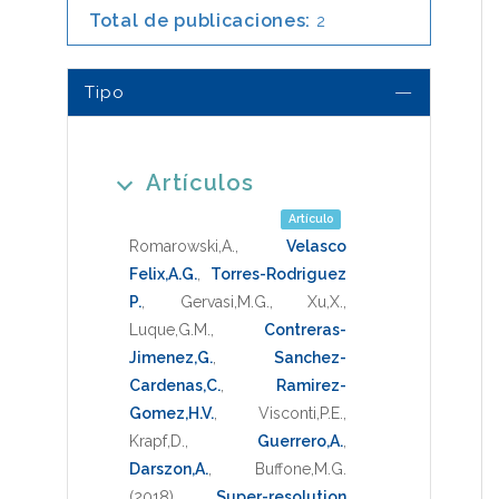
Total de publicaciones:
2
Tipo
Artículos
Artículo
Romarowski,A.
,
Velasco
Felix,A.G.
,
Torres-Rodriguez
P.
,
Gervasi,M.G.
,
Xu,X.
,
Luque,G.M.
,
Contreras-
Jimenez,G.
,
Sanchez-
Cardenas,C.
,
Ramirez-
Gomez,H.V.
,
Visconti,P.E.
,
Krapf,D.
,
Guerrero,A.
,
Darszon,A.
,
Buffone,M.G.
(2018)
.
Super-resolution