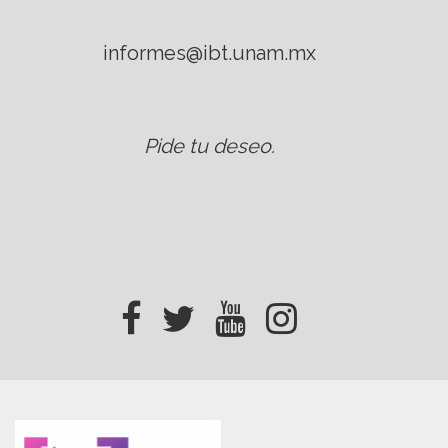
informes@ibt.unam.mx
Pide tu deseo
.