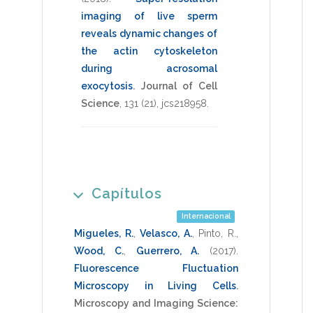
imaging of live sperm
reveals dynamic changes of
the actin cytoskeleton
during acrosomal
exocytosis
.
Journal of Cell
Science
,
131
(21),
jcs218958
.
Capítulos
Internacional
Migueles, R.
,
Velasco, A.
,
Pinto, R.
,
Wood, C.
,
Guerrero, A.
(2017)
.
Fluorescence Fluctuation
Microscopy in Living Cells
.
Microscopy and Imaging Science: