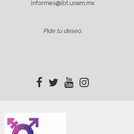
informes@ibt.unam.mx
Pide tu deseo
.