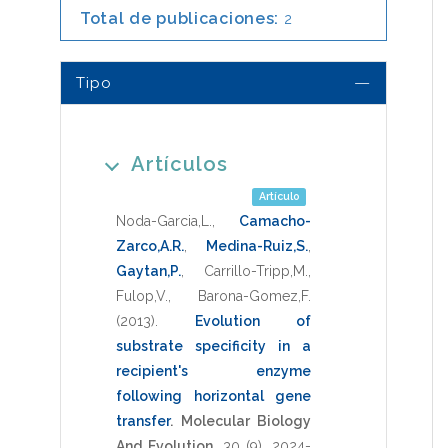
Total de publicaciones:
2
Tipo
Artículos
Artículo
Noda-Garcia,L.
,
Camacho-
Zarco,A.R.
,
Medina-Ruiz,S.
,
Gaytan,P.
,
Carrillo-Tripp,M.
,
Fulop,V.
,
Barona-Gomez,F.
(2013)
.
Evolution of
substrate specificity in a
recipient's enzyme
following horizontal gene
transfer
.
Molecular Biology
And Evolution
,
30
(9),
2024-