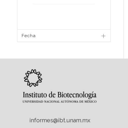
Fecha
informes@ibt.unam.mx