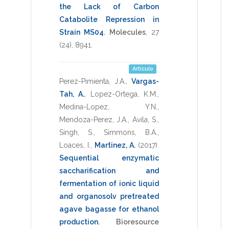
the Lack of Carbon
Catabolite Repression in
Strain MS04
.
Molecules
,
27
(24),
8941
.
Artículo
Perez-Pimienta, J.A.
,
Vargas-
Tah, A.
,
Lopez-Ortega, K.M.
,
Medina-Lopez, Y.N.
,
Mendoza-Perez, J.A.
,
Avila, S.
,
Singh, S.
,
Simmons, B.A.
,
Loaces, I.
,
Martinez, A.
(2017)
.
Sequential enzymatic
saccharification and
fermentation of ionic liquid
and organosolv pretreated
agave bagasse for ethanol
production
.
Bioresource