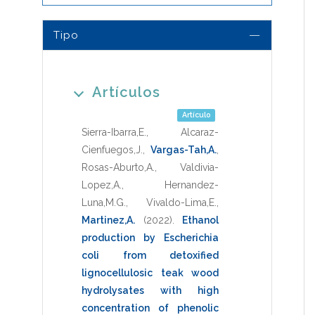
Tipo
Artículos
Artículo
Sierra-Ibarra,E.
,
Alcaraz-
Cienfuegos,J.
,
Vargas-Tah,A.
,
Rosas-Aburto,A.
,
Valdivia-
Lopez,A.
,
Hernandez-
Luna,M.G.
,
Vivaldo-Lima,E.
,
Martinez,A.
(2022)
.
Ethanol
production by Escherichia
coli from detoxified
lignocellulosic teak wood
hydrolysates with high
concentration of phenolic