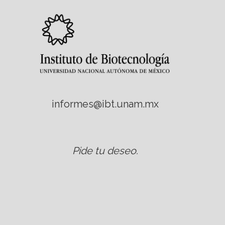
informes@ibt.unam.mx
Pide tu deseo
.