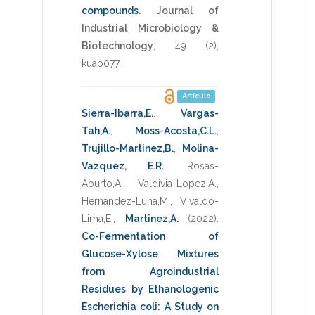
compounds
.
Journal of
Industrial Microbiology &
Biotechnology
,
49
(2),
kuab077
.
Artículo
Sierra-Ibarra,E.
,
Vargas-
Tah,A.
,
Moss-Acosta,C.L.
,
Trujillo-Martinez,B.
,
Molina-
Vazquez, E.R.
,
Rosas-
Aburto,A.
,
Valdivia-Lopez,A.
,
Hernandez-Luna,M.
,
Vivaldo-
Lima,E.
,
Martinez,A.
(2022)
.
Co-Fermentation of
Glucose-Xylose Mixtures
from Agroindustrial
Residues by Ethanologenic
Escherichia coli: A Study on